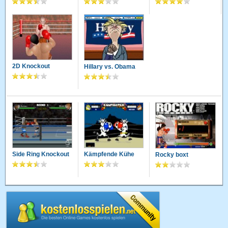
2D Knockout
Hillary vs. Obama
Side Ring Knockout
Kämpfende Kühe
Rocky boxt