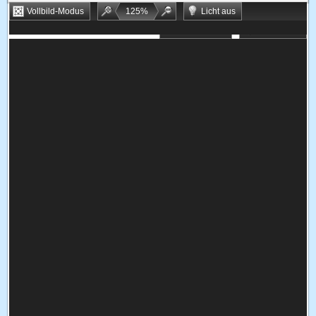
Vollbild-Modus
125
%
Licht aus
Bookmarken
Zufallsspiel