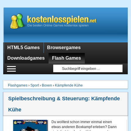
HTML5 Games
Browsergames
Downloadgames
Flash Games
Flashgames
›
Sport
›
Boxen
›
Kämpfende Kühe
Spielbeschreibung & Steuerung:
Kämpfende
Kühe
Du wolltest schon immer einmal einen
etwas anderen Boxkampf erleben? Dann