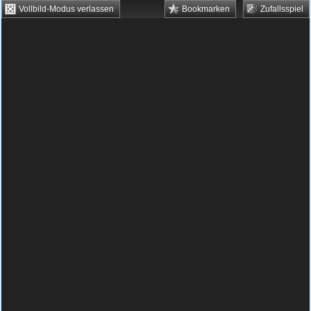
Vollbild-Modus verlassen
Bookmarken
Zufallsspiel
HTML5 Games
Browsergames
Downloadgames
Flash Games
Flashgames
›
Geschick
›
Verschiedene
›
John Doe's Adventure
Spielbeschreibung & Steuerung:
John Doe's
Adventure
Du bist John Doe der in einer Lore durch
ein Bergwerk fährt und dabei Edelsteine