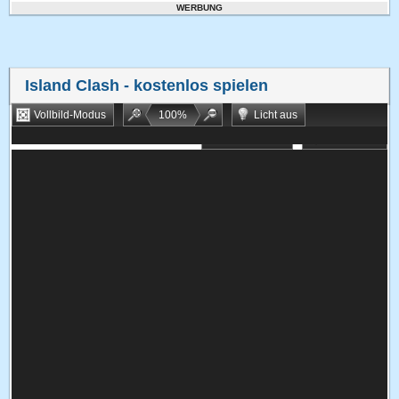
WERBUNG
Island Clash
- kostenlos spielen
Vollbild-Modus
100
%
Licht aus
Bookmarken
Zufallsspiel