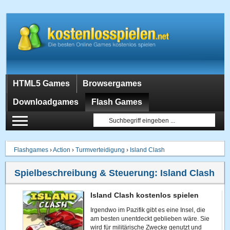
HTML5 Games
Browsergames
Downloadgames
Flash Games
Flashgames
›
Action
›
Turmverteidigung
›
Island Clash
Spielbeschreibung & Steuerung:
Island Clash
Island Clash kostenlos spielen
Irgendwo im Pazifik gibt es eine Insel, die
am besten unentdeckt geblieben wäre. Sie
wird für militärische Zwecke genutzt und