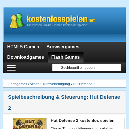
HTML5 Games
Browsergames
Downloadgames
Flash Games
Flashgames
›
Action
›
Turmverteidigung
›
Hut Defense 2
Spielbeschreibung & Steuerung:
Hut Defense
2
Hut Defense 2 kostenlos spielen
Dieses Turmverteidigungsspiel spielt im