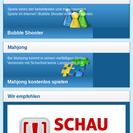
Spiele eines der beliebtesten und mitreissensten
Spiele im Internet ! Bubble Shooter kostenlos spielen.
Bubble Shooter
Mahjong
Bei Mahjong kommt in seinen vielfältigen Online-
Versionen mit Sicherheit keine Langeweile auf!
Mahjong kostenlos spielen
Wir empfehlen