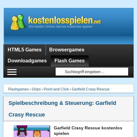
HTML5 Games
Browsergames
Downloadgames
Flash Games
Flashgames
›
Grips
›
Point and Click
›
Garfield Crasy Rescue
Spielbeschreibung & Steuerung:
Garfield
Crasy Rescue
Garfield Crasy Rescue kostenlos
spielen