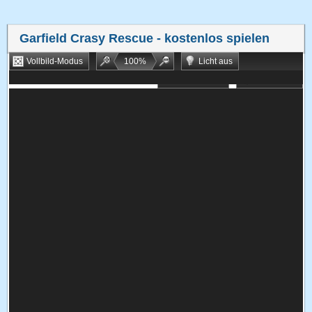
Garfield Crasy Rescue
- kostenlos spielen
Vollbild-Modus
100
%
Licht aus
Bookmarken
Zufallsspiel