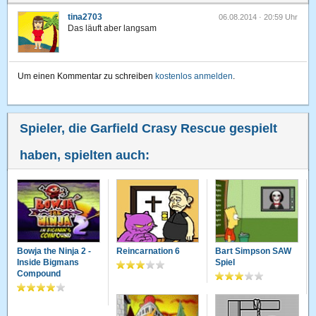
tina2703
06.08.2014 · 20:59 Uhr
Das läuft aber langsam
Um einen Kommentar zu schreiben
kostenlos anmelden
.
Spieler, die Garfield Crasy Rescue gespielt
haben, spielten auch:
Bowja the Ninja 2 -
Reincarnation 6
Bart Simpson SAW
Inside Bigmans
Spiel
Compound