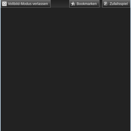
Vollbild-Modus verlassen
Bookmarken
Zufallsspiel
HTML5 Games
Browsergames
Downloadgames
Flash Games
Flashgames
›
Geschick
›
Verschiedene
›
Dummy Crusher
Spielbeschreibung & Steuerung:
Dummy
Crusher
Dummy Crusher kostenlos
spielen