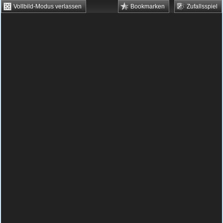
Vollbild-Modus verlassen
Bookmarken
Zufallsspiel
HTML5 Games
Browsergames
Downloadgames
Flash Games
Flashgames
›
Action
›
Schießen
›
Diamanten Höhle
Spielbeschreibung & Steuerung:
Diamanten
Höhle
Diamanten Höhle kostenlos
spielen