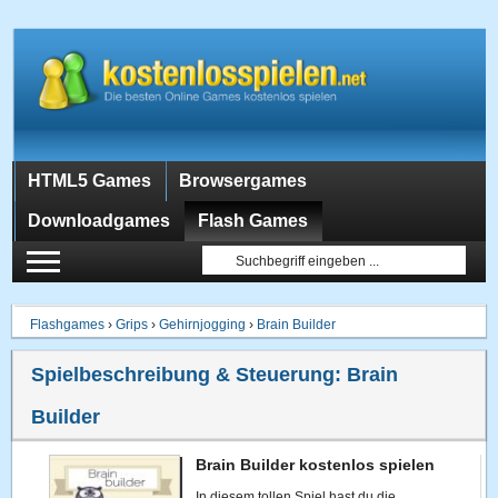
HTML5 Games
Browsergames
Downloadgames
Flash Games
Flashgames
›
Grips
›
Gehirnjogging
›
Brain Builder
Spielbeschreibung & Steuerung:
Brain
Builder
Brain Builder kostenlos spielen
In diesem tollen Spiel hast du die