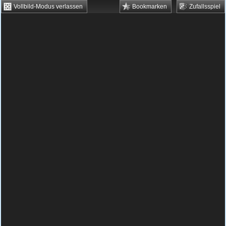
Vollbild-Modus verlassen
Bookmarken
Zufallsspiel
HTML5 Games
Browsergames
Downloadgames
Flash Games
Flashgames
›
Action
›
Bomben legen
›
Bomb Town 2
Spielbeschreibung & Steuerung:
Bomb Town
2
Bomb Town 2 kostenlos spielen
In Bomb Town 2 - Blow up Paris - ist es