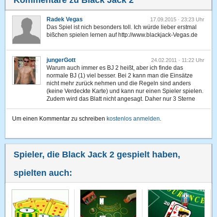
Kommentare zu Black Jack 2
Radek Vegas
17.09.2015 · 23:23 Uhr
Das Spiel ist nich besonders toll. Ich würde lieber erstmal
bißchen spielen lernen auf http://www.blackjack-Vegas.de
jungerGott
24.02.2011 · 11:22 Uhr
Warum auch immer es BJ 2 heißt, aber ich finde das
normale BJ (1) viel besser. Bei 2 kann man die Einsätze
nicht mehr zurück nehmen und die Regeln sind anders
(keine Verdeckte Karte) und kann nur einen Spieler spielen.
Zudem wird das Blatt nicht angesagt. Daher nur 3 Sterne
Um einen Kommentar zu schreiben
kostenlos anmelden
.
Spieler, die Black Jack 2 gespielt haben,
spielten auch: