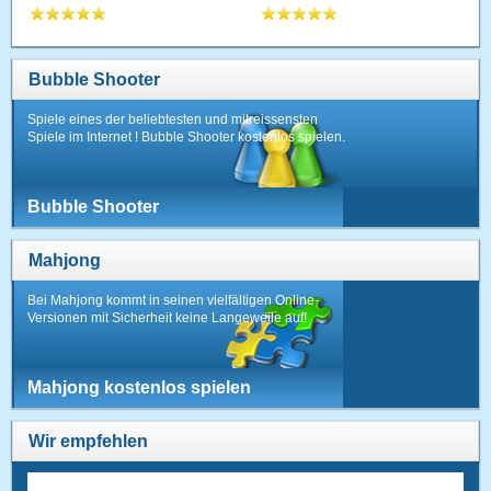
Bubble Shooter
Spiele eines der beliebtesten und mitreissensten
Spiele im Internet ! Bubble Shooter kostenlos spielen.
Bubble Shooter
Mahjong
Bei Mahjong kommt in seinen vielfältigen Online-
Versionen mit Sicherheit keine Langeweile auf!
Mahjong kostenlos spielen
Wir empfehlen