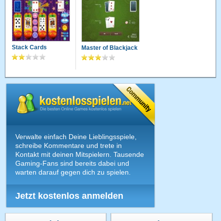
Stack Cards
Master of Blackjack
Verwalte einfach Deine Lieblingsspiele,
schreibe Kommentare und trete in
Kontakt mit deinen Mitspielern. Tausende
Gaming-Fans sind bereits dabei und
warten darauf gegen dich zu spielen.
Jetzt kostenlos anmelden