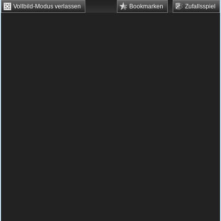
Vollbild-Modus verlassen
Bookmarken
Zufallsspiel
HTML5 Games
Browsergames
Downloadgames
Flash Games
Flashgames
›
Geschick
›
Verschiedene
›
Atomz
Spielbeschreibung & Steuerung:
Atomz
Atomz kostenlos spielen
Deine Aufgabe in diesem Spiel ist es, die
herumfliegenden Atome zu teilen.