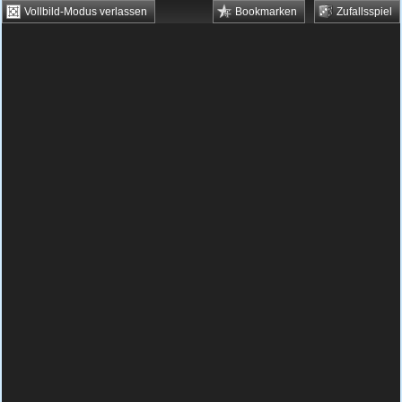
Vollbild-Modus verlassen
Bookmarken
Zufallsspiel
HTML5 Games
Browsergames
Downloadgames
Flash Games
Flashgames
›
Racing
›
Autorennen
›
Achterbahn Rennen
Spielbeschreibung & Steuerung:
Achterbahn
Rennen
Achterbahn Rennen kostenlos
spielen