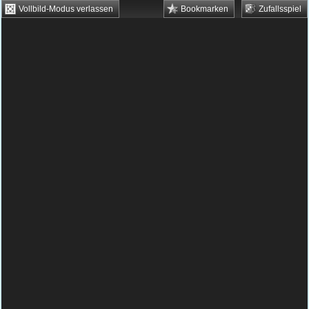
Vollbild-Modus verlassen
Bookmarken
Zufallsspiel
HTML5 Games
Browsergames
Downloadgames
Flash Games
Flashgames
›
Geschick
›
Verschiedene
›
3D Taxi Driver Licence
Spielbeschreibung & Steuerung:
3D Taxi
Driver Licence
3D Taxi Driver Licence kostenlos
spielen