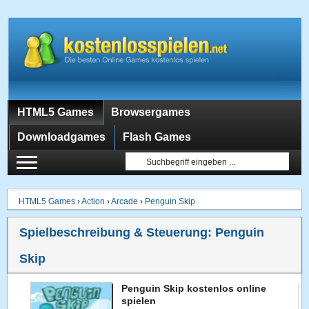
HTML5 Games
Browsergames
Downloadgames
Flash Games
HTML5 Games
›
Action
›
Arcade
›
Penguin Skip
Spielbeschreibung & Steuerung:
Penguin
Skip
Penguin Skip kostenlos online
spielen