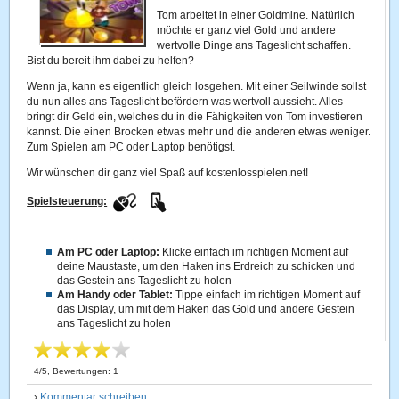
Tom arbeitet in einer Goldmine. Natürlich
möchte er ganz viel Gold und andere
wertvolle Dinge ans Tageslicht schaffen.
Bist du bereit ihm dabei zu helfen?
Wenn ja, kann es eigentlich gleich losgehen. Mit einer Seilwinde sollst
du nun alles ans Tageslicht befördern was wertvoll aussieht. Alles
bringt dir Geld ein, welches du in die Fähigkeiten von Tom investieren
kannst. Die einen Brocken etwas mehr und die anderen etwas weniger.
Zum Spielen am PC oder Laptop benötigst.
Wir wünschen dir ganz viel Spaß auf kostenlosspielen.net!
Spielsteuerung:
Am PC oder Laptop:
Klicke einfach im richtigen Moment auf
deine Maustaste, um den Haken ins Erdreich zu schicken und
das Gestein ans Tageslicht zu holen
Am Handy oder Tablet:
Tippe einfach im richtigen Moment auf
das Display, um mit dem Haken das Gold und andere Gestein
ans Tageslicht zu holen
4
/
5
, Bewertungen:
1
›
Kommentar schreiben