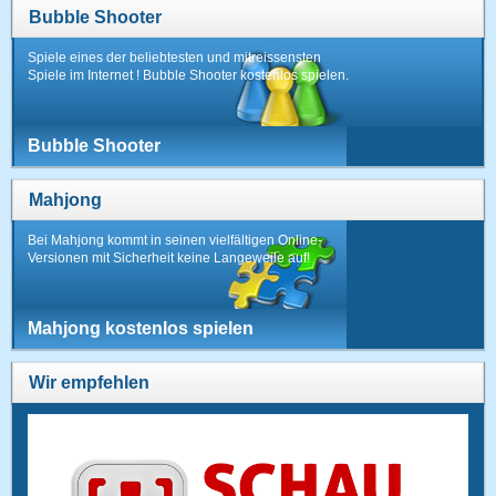
Bubble Shooter
Spiele eines der beliebtesten und mitreissensten
Spiele im Internet ! Bubble Shooter kostenlos spielen.
Bubble Shooter
Mahjong
Bei Mahjong kommt in seinen vielfältigen Online-
Versionen mit Sicherheit keine Langeweile auf!
Mahjong kostenlos spielen
Wir empfehlen