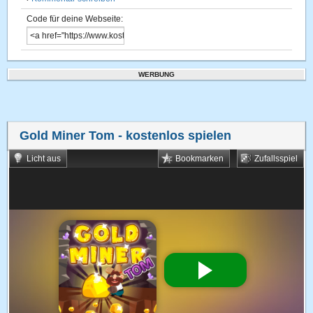
Code für deine Webseite:
WERBUNG
Gold Miner Tom
- kostenlos spielen
Licht aus
Bookmarken
Zufallsspiel