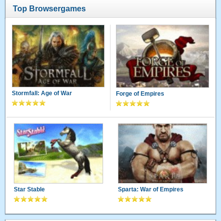
Top Browsergames
Stormfall: Age of War
Forge of Empires
Star Stable
Sparta: War of Empires