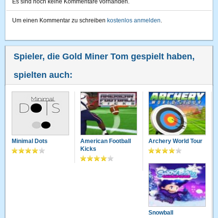
Es sind noch keine Kommentare vorhanden.
Um einen Kommentar zu schreiben
kostenlos anmelden
.
Spieler, die Gold Miner Tom gespielt haben,
spielten auch:
Minimal Dots
American Football
Archery World Tour
Kicks
Snowball