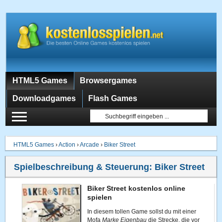
HTML5 Games
Browsergames
Downloadgames
Flash Games
HTML5 Games
›
Action
›
Arcade
›
Biker Street
Spielbeschreibung & Steuerung:
Biker Street
Biker Street kostenlos online
spielen
In diesem tollen Game sollst du mit einer
Mofa
Marke Eigenbau
die Strecke, die vor