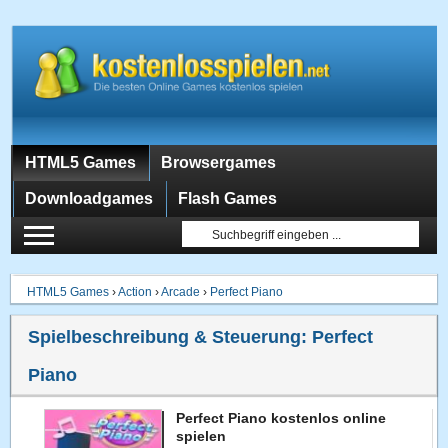
HTML5 Games
Browsergames
Downloadgames
Flash Games
HTML5 Games
›
Action
›
Arcade
›
Perfect Piano
Spielbeschreibung & Steuerung:
Perfect
Piano
Perfect Piano kostenlos online
spielen