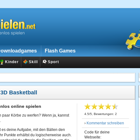
ownloadgames
Flash Games
Kinder
Skill
Sport
:
3D Basketball
nlos online spielen
4.5
/
5
, Bewertungen:
2
ein paar Körbe zu werfen? Wenn ja, kannst
.
›
Kommentar schreiben
t es deine Aufgabe, mit den Bällen den
Code für deine
hr Punkte erhältst du logischerweise auch.
Webseite: