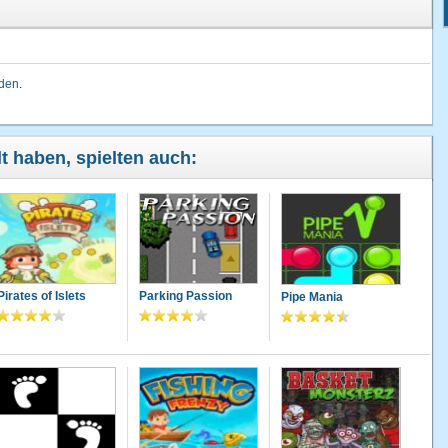
lden
.
lt haben, spielten auch:
Pirates of Islets
Parking Passion
Pipe Mania