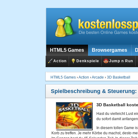
HTML5 Games
Browsergames
D
Action
Denkspiele
Jump n Run
HTML5 Games
›
Action
›
Arcade
›
3D Basketball
Spielbeschreibung & Steuerung
3D Basketball koste
Hast du vielleicht Lust 
du sofort damit anfangen
In diesem tollen Game is
Korb zu treffen. Je mehr Körbe du machst, desto me