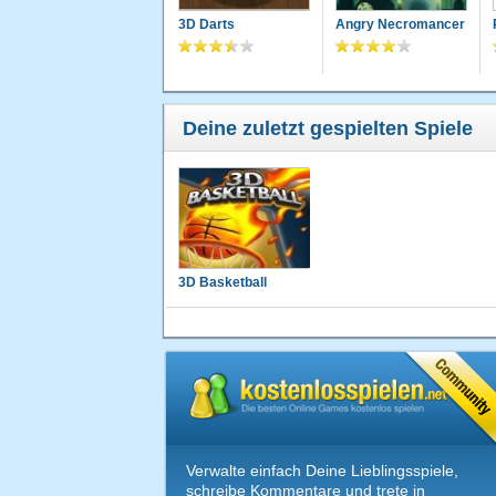
3D Darts
Angry Necromancer
Deine zuletzt gespielten Spiele
3D Basketball
Verwalte einfach Deine Lieblingsspiele,
schreibe Kommentare und trete in