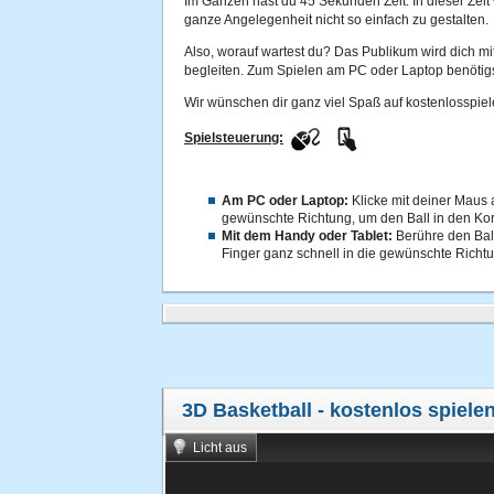
Im Ganzen hast du 45 Sekunden Zeit. In dieser Zeit 
ganze Angelegenheit nicht so einfach zu gestalten.
Also, worauf wartest du? Das Publikum wird dich mi
begleiten. Zum Spielen am PC oder Laptop benötigs
Wir wünschen dir ganz viel Spaß auf kostenlosspiel
Spielsteuerung:
Am PC oder Laptop:
Klicke mit deiner Maus 
gewünschte Richtung, um den Ball in den Kor
Mit dem Handy oder Tablet:
Berühre den Bal
Finger ganz schnell in die gewünschte Richtung
3D Basketball
- kostenlos spiele
Licht aus