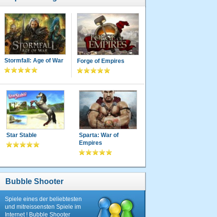
Stormfall: Age of War
Forge of Empires
Star Stable
Sparta: War of
Empires
Bubble Shooter
Spiele eines der beliebtesten
und mitreissensten Spiele im
Internet ! Bubble Shooter