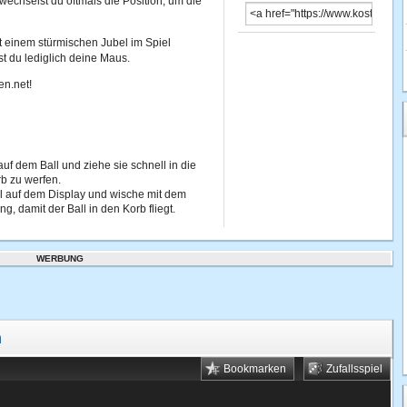
wechselst du oftmals die Position, um die
t einem stürmischen Jubel im Spiel
t du lediglich deine Maus.
en.net!
auf dem Ball und ziehe sie schnell in die
b zu werfen.
l auf dem Display und wische mit dem
, damit der Ball in den Korb fliegt.
WERBUNG
n
Bookmarken
Zufallsspiel