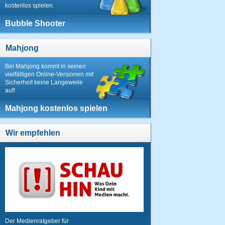
kostenlos spielen.
Bubble Shooter
Mahjong
Bei Mahjong kommt in seinen
vielfältigen Online-Versionen mit
Sicherheit keine Langeweile
auf!
Mahjong kostenlos spielen
Wir empfehlen
Der Medienratgeber für