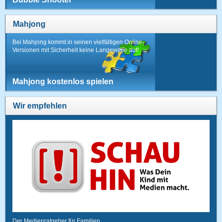
Mahjong
Bei Mahjong kommt in seinen vielfältigen Online-
Versionen mit Sicherheit keine Langeweile auf!
Mahjong kostenlos spielen
Wir empfehlen
Der Medienratgeber für Familien