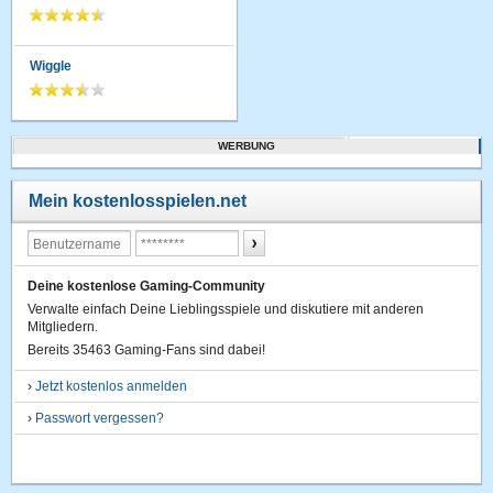
Wiggle
WERBUNG
Mein kostenlosspielen.net
Deine kostenlose Gaming-Community
Verwalte einfach Deine Lieblingsspiele und diskutiere mit anderen
Mitgliedern.
Bereits 35463 Gaming-Fans sind dabei!
›
Jetzt kostenlos anmelden
›
Passwort vergessen?