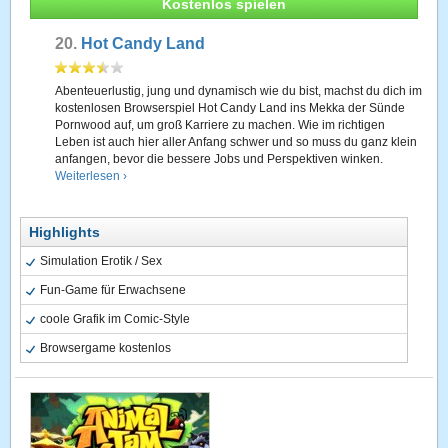
Kostenlos spielen
20.
Hot Candy Land
Abenteuerlustig, jung und dynamisch wie du bist, machst du dich im
kostenlosen Browserspiel Hot Candy Land ins Mekka der Sünde
Pornwood auf, um groß Karriere zu machen. Wie im richtigen
Leben ist auch hier aller Anfang schwer und so muss du ganz klein
anfangen, bevor die bessere Jobs und Perspektiven winken.
Weiterlesen ›
Highlights
Simulation Erotik / Sex
Fun-Game für Erwachsene
coole Grafik im Comic-Style
Browsergame kostenlos