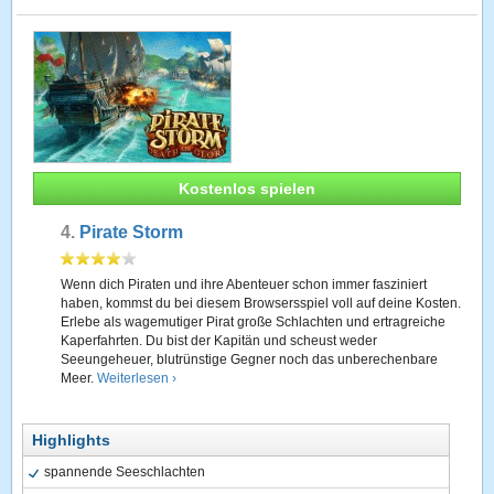
Kostenlos spielen
4.
Pirate Storm
Wenn dich Piraten und ihre Abenteuer schon immer fasziniert
haben, kommst du bei diesem Browsersspiel voll auf deine Kosten.
Erlebe als wagemutiger Pirat große Schlachten und ertragreiche
Kaperfahrten. Du bist der Kapitän und scheust weder
Seeungeheuer, blutrünstige Gegner noch das unberechenbare
Meer.
Weiterlesen ›
Highlights
spannende Seeschlachten