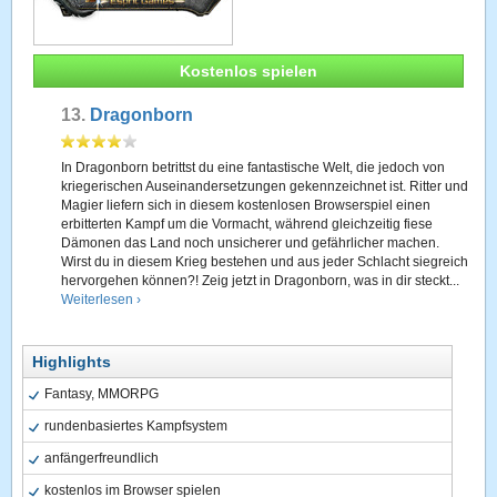
Kostenlos spielen
13.
Dragonborn
In Dragonborn betrittst du eine fantastische Welt, die jedoch von
kriegerischen Auseinandersetzungen gekennzeichnet ist. Ritter und
Magier liefern sich in diesem kostenlosen Browserspiel einen
erbitterten Kampf um die Vormacht, während gleichzeitig fiese
Dämonen das Land noch unsicherer und gefährlicher machen.
Wirst du in diesem Krieg bestehen und aus jeder Schlacht siegreich
hervorgehen können?! Zeig jetzt in Dragonborn, was in dir steckt...
Weiterlesen ›
Highlights
Fantasy, MMORPG
rundenbasiertes Kampfsystem
anfängerfreundlich
kostenlos im Browser spielen