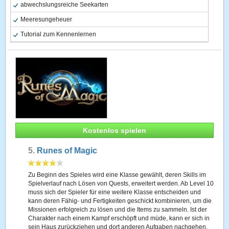
abwechslungsreiche Seekarten
Meeresungeheuer
Tutorial zum Kennenlernen
Kostenlos spielen
5.
Runes of Magic
Zu Beginn des Spieles wird eine Klasse gewählt, deren Skills im
Spielverlauf nach Lösen von Quests, erweitert werden. Ab Level 10
muss sich der Spieler für eine weitere Klasse entscheiden und
kann deren Fähig- und Fertigkeiten geschickt kombinieren, um die
Missionen erfolgreich zu lösen und die Items zu sammeln. Ist der
Charakter nach einem Kampf erschöpft und müde, kann er sich in
sein Haus zurückziehen und dort anderen Aufgaben nachgehen,