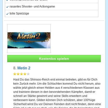
rasantes Shooter- und Actiongame
tolle Spielzüge
Kostenlos spielen
8.
Metin 2
Hast Du das Shinsoo-Reich erst einmal betreten, gibt es für Dich
kein Zurück mehr. Um die Schlachten kommst Du nicht herum, also
wähle jetzt gleich einen Helden aus 4 verschiedenen Klassen aus
und trainiere diesen in den bevorstehenden Kämpfen, damit er
schnell an Stärke gewinnt und seine Skills erweitern und
verbessern kann. Gilden können Dich schützen, aber 100%ige
Sicherheit wirst Du vor Deinen Feinden dort nicht finden, denn eine