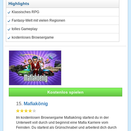
Highlights
Klassisches RPG
Fantasy-Welt mit vielen Regionen
tolles Gameplay
kostenloses Browsergame
Kostenlos spielen
15.
Mafiakönig
Im kostenlosen Browsergame Mafiakönig startest du in der
Unterwelt voll durch und beginnst eine Mafia Karriere vom
Feinsten. Du startest als Grünschnabel und arbeitest dich durch