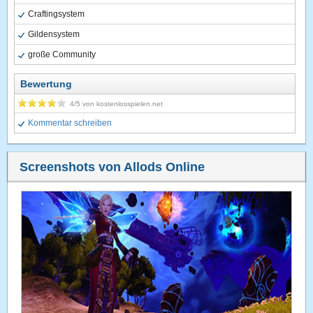
Craftingsystem
Gildensystem
große Community
Bewertung
4
/5 von
kostenlosspielen.net
Kommentar schreiben
Screenshots von Allods Online