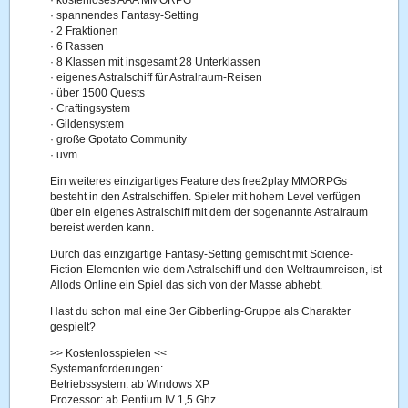
·
kostenloses AAA MMORPG
·
spannendes Fantasy-Setting
·
2 Fraktionen
·
6 Rassen
·
8 Klassen mit insgesamt 28 Unterklassen
·
eigenes Astralschiff für Astralraum-Reisen
·
über 1500 Quests
·
Craftingsystem
·
Gildensystem
·
große Gpotato Community
·
uvm.
Ein weiteres einzigartiges Feature des free2play MMORPGs
besteht in den Astralschiffen. Spieler mit hohem Level verfügen
über ein eigenes Astralschiff mit dem der sogenannte Astralraum
bereist werden kann.
Durch das einzigartige Fantasy-Setting gemischt mit Science-
Fiction-Elementen wie dem Astralschiff und den Weltraumreisen, ist
Allods Online ein Spiel das sich von der Masse abhebt.
Hast du schon mal eine 3er Gibberling-Gruppe als Charakter
gespielt?
>> Kostenlosspielen <<
Systemanforderungen:
Betriebssystem: ab Windows XP
Prozessor: ab Pentium IV 1,5 Ghz