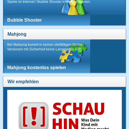
Spiele im Internet ! Bubble Shooter kostenlos spielen.
Bubble Shooter
Mahjong
Bei Mahjong kommt in seinen vielfältigen Online-
Versionen mit Sicherheit keine Langeweile auf!
Mahjong kostenlos spielen
Wir empfehlen