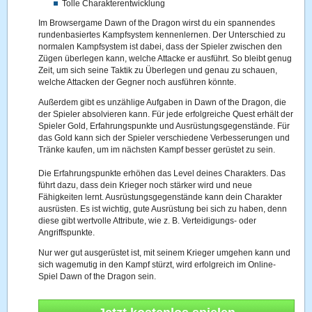
Tolle Charakterentwicklung
Im Browsergame Dawn of the Dragon wirst du ein spannendes
rundenbasiertes Kampfsystem kennenlernen. Der Unterschied zu
normalen Kampfsystem ist dabei, dass der Spieler zwischen den
Zügen überlegen kann, welche Attacke er ausführt. So bleibt genug
Zeit, um sich seine Taktik zu Überlegen und genau zu schauen,
welche Attacken der Gegner noch ausführen könnte.
Außerdem gibt es unzählige Aufgaben in Dawn of the Dragon, die
der Spieler absolvieren kann. Für jede erfolgreiche Quest erhält der
Spieler Gold, Erfahrungspunkte und Ausrüstungsgegenstände. Für
das Gold kann sich der Spieler verschiedene Verbesserungen und
Tränke kaufen, um im nächsten Kampf besser gerüstet zu sein.
Die Erfahrungspunkte erhöhen das Level deines Charakters. Das
führt dazu, dass dein Krieger noch stärker wird und neue
Fähigkeiten lernt. Ausrüstungsgegenstände kann dein Charakter
ausrüsten. Es ist wichtig, gute Ausrüstung bei sich zu haben, denn
diese gibt wertvolle Attribute, wie z. B. Verteidigungs- oder
Angriffspunkte.
Nur wer gut ausgerüstet ist, mit seinem Krieger umgehen kann und
sich wagemutig in den Kampf stürzt, wird erfolgreich im Online-
Spiel Dawn of the Dragon sein.