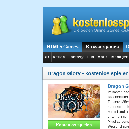
HTML5 Games
Browsergames
D
3D
Action
Fantasy
Fun
Mafia
Manager
Dragon Glory
- kostenlos spielen
Dragon G
Im kostenlos
Drachenritter
Finstere Mäch
auserkoren, 
kommt und al
unternehmen. 
Mittel zu ver
Kostenlos spielen
Weg und spiel