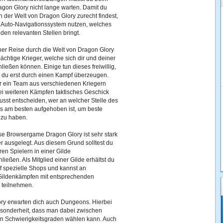
n Glory nicht lange warten. Damit du
in der Welt von Dragon Glory zurecht findest,
n Auto-Navigationssystem nutzen, welches
 den relevanten Stellen bringt.
er Reise durch die Welt von Dragon Glory
 mächtige Krieger, welche sich dir und deiner
ließen können. Einige tun dieses freiwillig,
 du erst durch einen Kampf überzeugen.
 ein Team aus verschiedenen Kriegern
 bei weiteren Kämpfen taktisches Geschick
usst entscheiden, wer an welcher Stelle des
es am besten aufgehoben ist, um beste
zu haben.
se Browsergame Dragon Glory ist sehr stark
er ausgelegt. Aus diesem Grund solltest du
ren Spielern in einer Gilde
eßen. Als Mitglied einer Gilde erhältst du
auf spezielle Shops und kannst an
ildenkämpfen mit entsprechenden
teilnehmen.
ory erwarten dich auch Dungeons. Hierbei
Besonderheit, dass man dabei zwischen
n Schwierigkeitsgraden wählen kann. Auch