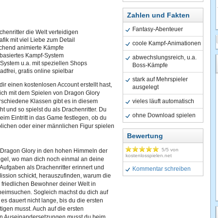
Zahlen und Fakten
Fantasy-Abenteuer
chenritter die Welt verteidigen
rafik mit viel Liebe zum Detail
coole Kampf-Animationen
chend animierte Kämpfe
basiertes Kampf-System
abwechslungsreich, u.a.
System u.a. mit speziellen Shops
Boss-Kämpfe
dfrei, gratis online spielbar
stark auf Mehrspieler
r einen kostenlosen Account erstellt hast,
ausgelegt
eich mit dem Spielen von Dragon Glory
rschiedene Klassen gibt es in diesem
vieles läuft automatisch
und so spielst du als Drachenritter. Du
ohne Download spielen
eim Eintritt in das Game festlegen, ob du
blichen oder einer männlichen Figur spielen
Bewertung
5
/5 von
n Dragon Glory in den hohen Himmeln der
kostenlosspielen.net
ngel, wo man dich noch einmal an deine
 Aufgaben als Drachenritter erinnert und
Kommentar schreiben
Mission schickt, herauszufinden, warum die
friedlichen Bewohner deiner Welt in
 heimsuchen. Sogleich machst du dich auf
s dauert nicht lange, bis du die ersten
igen musst. Auch auf die ersten
n Auseinandersetzungen musst du beim