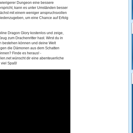
wierigerer Dungeon eine bessere
rspricht, kann es unter Umständen besser
nächst mit einem weniger anspruchsvollen
iedenzugeben, um eine Chance auf Erfolg
online Dragon Glory kostenlos und zeige,
eug zum Drachenritter hast. Wirst du in
n bestehen können und deine Welt
gegen die Dämonen aus dem Schatten
önnen? Finde es heraus! -
len.net wünscht dir eine abenteuerliche
 viel Spaß!