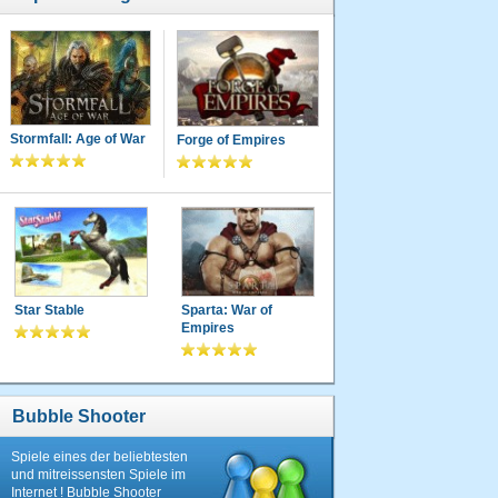
Stormfall: Age of War
Forge of Empires
Star Stable
Sparta: War of
Empires
Bubble Shooter
Spiele eines der beliebtesten
und mitreissensten Spiele im
Internet ! Bubble Shooter