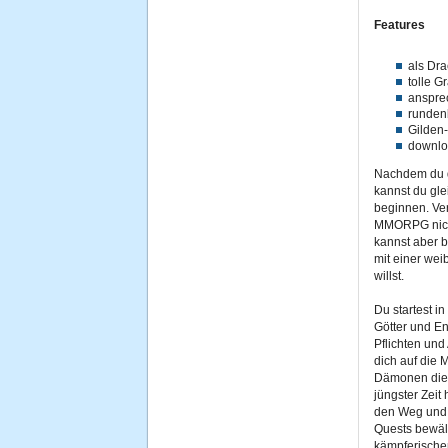
Features
als Dra
tolle G
anspre
runden
Gilden-
downloa
Nachdem du di
kannst du gl
beginnen. Ve
MMORPG nicht 
kannst aber b
mit einer wei
willst.
Du startest i
Götter und E
Pflichten und
dich auf die 
Dämonen die 
jüngster Zeit
den Weg und e
Quests bewält
kämpferische