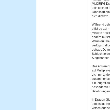
MMORPG Drago
dich leichter 
kannst du ei
dich direkt zu
Während dein
triffst du auf
Mission ansch
andere musst
Wenn du über
verfügst, ist
gefragt. Du m
Schlachtfeld
Siegchancen 
Das kostenlo
auf Multiplay
dich mit ande
zusammenschli
z.B. Zugriff 
besonderen G
Belohnungen 
In Dragon Gl
gibt es die 
verschiedene