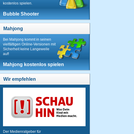
kostenlos spielen.
Bubble Shooter
Mahjong
Bei Mahjong kommt in seinen
vielfältigen Online-Versionen mit
Sicherheit keine Langeweile
auf!
Mahjong kostenlos spielen
Wir empfehlen
Der Medienratgeber für