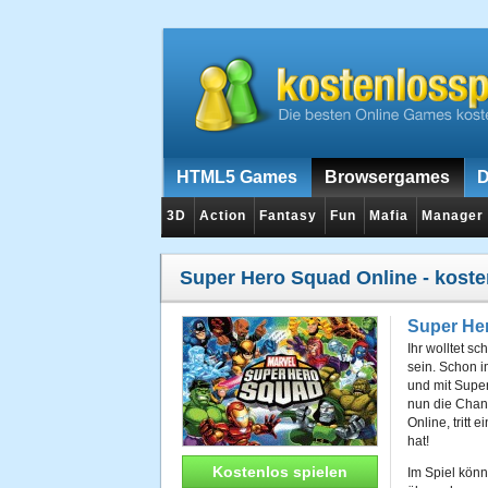
HTML5 Games
Browsergames
D
3D
Action
Fantasy
Fun
Mafia
Manager
Super Hero Squad Online
- koste
Super He
Ihr wolltet s
sein. Schon i
und mit Super
nun die Chan
Online, tritt 
hat!
Kostenlos spielen
Im Spiel könn