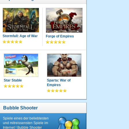
Stormfall: Age of War
Forge of Empires
Star Stable
Sparta: War of
Empires
Bubble Shooter
Spiele eines der beliebtesten
und mitreissensten Spiele im
Internet ! Bubble Shooter