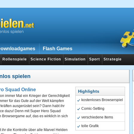
ownloadgames
Flash Games
Rollenspiele
Science Fiction
Simulation
Sport
Strategie
nlos spielen
ro Squad Online
Highlights
chon immer Mal ein Krieger der Gerechtigkeit
kostenloses Browserspiel
mmer für das Gute auf der Welt kämpfen
kräften ausgerüstet sein? Dann habt ihr
Comic-Setting
ce dazu! Denn mit Super Hero Squad
ein Browsergame auf, das es wirklich in sich
verschiedene Items
tolle Grafik
t ihr die Kontrolle über alle Marvel Helden