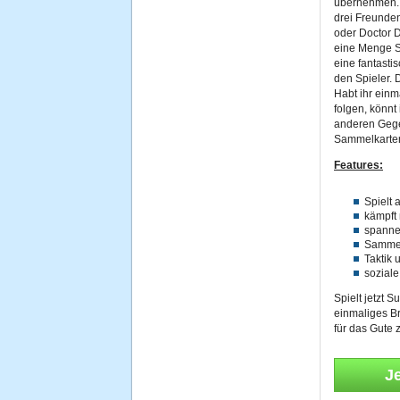
übernehmen. 
drei Freunden
oder Doctor 
eine Menge S
eine fantasti
den Spieler. 
Habt ihr einm
folgen, könnt
anderen Gege
Sammelkarten
Features:
Spielt 
kämpft 
spanne
Sammel
Taktik 
soziale
Spielt jetzt 
einmaliges Br
für das Gute
J