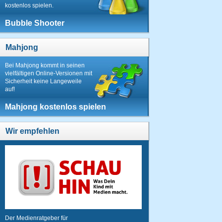
kostenlos spielen.
Bubble Shooter
Mahjong
Bei Mahjong kommt in seinen
vielfältigen Online-Versionen mit
Sicherheit keine Langeweile
auf!
Mahjong kostenlos spielen
Wir empfehlen
Der Medienratgeber für