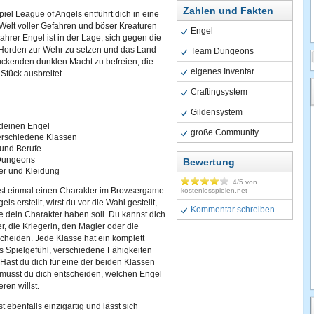
Zahlen und Fakten
iel League of Angels entführt dich in eine
 Welt voller Gefahren und böser Kreaturen
Engel
ahrer Engel ist in der Lage, sich gegen die
 Horden zur Wehr zu setzen und das Land
Team Dungeons
ückenden dunklen Macht zu befreien, die
eigenes Inventar
 Stück ausbreitet.
Craftingsystem
Gildensystem
deinen Engel
große Community
erschiedene Klassen
 und Berufe
Dungeons
Bewertung
er und Kleidung
4
/5 von
erst einmal einen Charakter im Browsergame
kostenlosspielen.net
ls erstellt, wirst du vor die Wahl gestellt,
Kommentar schreiben
 dein Charakter haben soll. Du kannst dich
er, die Kriegerin, den Magier oder die
cheiden. Jede Klasse hat ein komplett
 Spielgefühl, verschiedene Fähigkeiten
. Hast du dich für eine der beiden Klassen
 musst du dich entscheiden, welchen Engel
ren willst.
t ebenfalls einzigartig und lässt sich