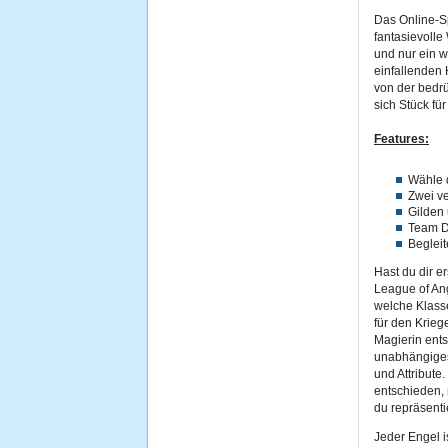
Das Online-Sp
fantasievolle
und nur ein w
einfallenden
von der bedr
sich Stück für
Features:
Wähle 
Zwei v
Gilden
Team 
Begleit
Hast du dir 
League of Ange
welche Klasse
für den Krieg
Magierin ents
unabhängiges
und Attribute
entschieden,
du repräsentie
Jeder Engel is