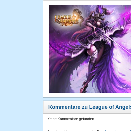
Kommentare zu League of Angel
Keine Kommentare gefunden