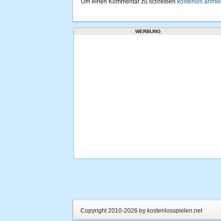
Um einen Kommentar zu schreiben
kostenlos anme
WERBUNG
Copyright 2010-2026 by kostenlosspielen.net