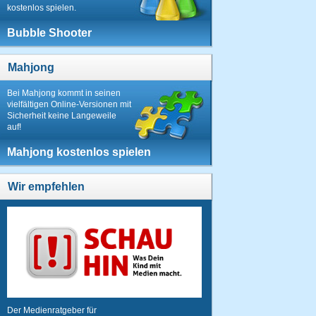
kostenlos spielen.
Bubble Shooter
Mahjong
Bei Mahjong kommt in seinen
vielfältigen Online-Versionen mit
Sicherheit keine Langeweile
auf!
Mahjong kostenlos spielen
Wir empfehlen
Der Medienratgeber für