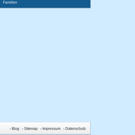
Familien
›
Blog
›
Sitemap
›
Impressum
›
Datenschutz