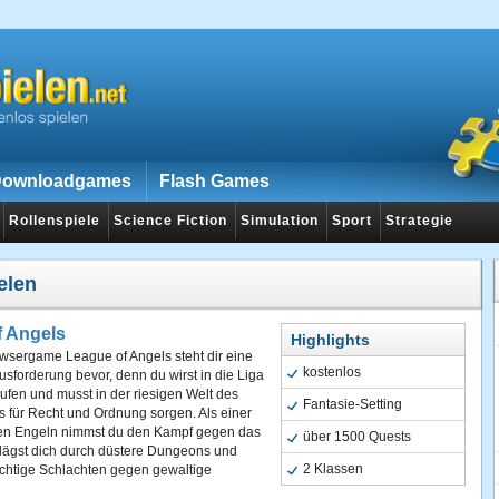
ownloadgames
Flash Games
Rollenspiele
Science Fiction
Simulation
Sport
Strategie
elen
f Angels
Highlights
wsergame League of Angels steht dir eine
kostenlos
sforderung bevor, denn du wirst in die Liga
ufen und musst in der riesigen Welt des
Fantasie-Setting
 für Recht und Ordnung sorgen. Als einer
en Engeln nimmst du den Kampf gegen das
über 1500 Quests
hlägst dich durch düstere Dungeons und
2 Klassen
mächtige Schlachten gegen gewaltige