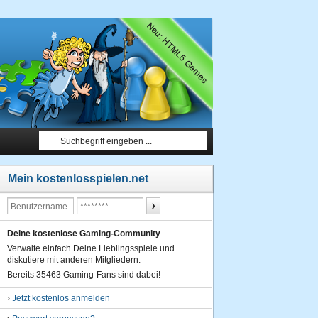
Mein kostenlosspielen.net
Deine kostenlose Gaming-Community
Verwalte einfach Deine Lieblingsspiele und
diskutiere mit anderen Mitgliedern.
Bereits 35463 Gaming-Fans sind dabei!
›
Jetzt kostenlos anmelden