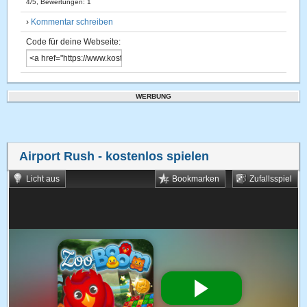
4
/
5
, Bewertungen:
1
›
Kommentar schreiben
Code für deine Webseite:
WERBUNG
Airport Rush
- kostenlos spielen
Licht aus
Bookmarken
Zufallsspiel