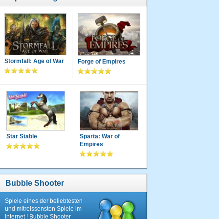
Stormfall: Age of War
Forge of Empires
Star Stable
Sparta: War of
Empires
Bubble Shooter
Spiele eines der beliebtesten
und mitreissensten Spiele im
Internet ! Bubble Shooter