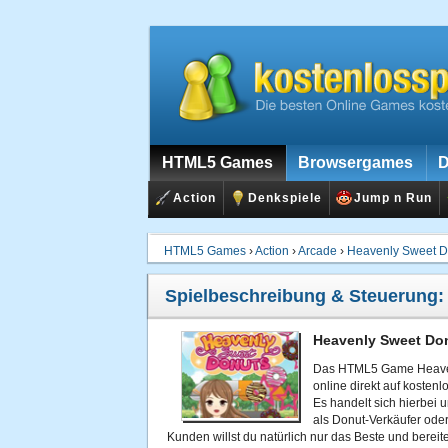
HTML5 Games
Browsergames
D
Action
Denkspiele
Jump n Run
HTML5 Games
›
Action
›
Arcade
›
Heavenly Sweet D
Spielbeschreibung & Steuerung
Heavenly Sweet Don
Das HTML5 Game Heaven
online direkt auf kosten
Es handelt sich hierbei
als Donut-Verkäufer oder
Kunden willst du natürlich nur das Beste und bereit