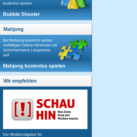
kostenlos spielen.
Bubble Shooter
Mahjong
Bei Mahjong kommt in seinen
vielfältigen Online-Versionen mit
Sicherheit keine Langeweile
auf!
Mahjong kostenlos spielen
Wir empfehlen
Der Medienratgeber für