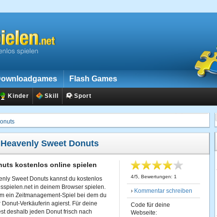
ownloadgames
Flash Games
Kinder
Skill
Sport
onuts
:
Heavenly Sweet Donuts
uts kostenlos online spielen
4
/
5
, Bewertungen:
1
ly Sweet Donuts kannst du kostenlos
losspielen.net in deinem Browser spielen.
›
Kommentar schreiben
 um ein Zeitmanagement-Spiel bei dem du
 Donut-Verkäuferin agierst. Für deine
Code für deine
est deshalb jeden Donut frisch nach
Webseite: