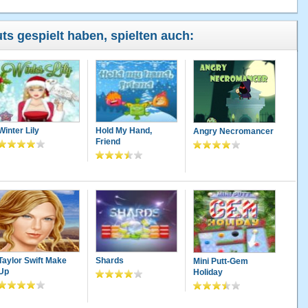
ts gespielt haben, spielten auch:
Winter Lily
Hold My Hand,
Angry Necromancer
Friend
Taylor Swift Make
Shards
Mini Putt-Gem
Up
Holiday