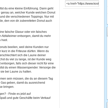
st du eine kleine Einführung. Dann geht
ir genau an, welcher Kunde welchen Donut
 und die verschiedenen Toppings. Nur mit
nde, den von dir zubereiteten Donut auch
eine falsche Glasur oder ein falsches
n Abfalleimer entsorgen, damit du mehr
 hast.
nuts beeilen, weil deine Kunden nur
 kurz in die Friteuse dürfen. Wenn du
erschlechtert sich die Laune deiner
st du viel zu lange, ist der Kunde weg
tsorgen, falls sich dieser nicht für eine
ältst du einen Wasserspender. Versorge die
sie bei Laune zu halten.
ahmen sein müssen, die du an diesem Tag
g Gas geben, damit du ausreichend
se bringen.
en? - Finde es jetzt auf
l Spaß und gute Geschäfte beim Verkauf