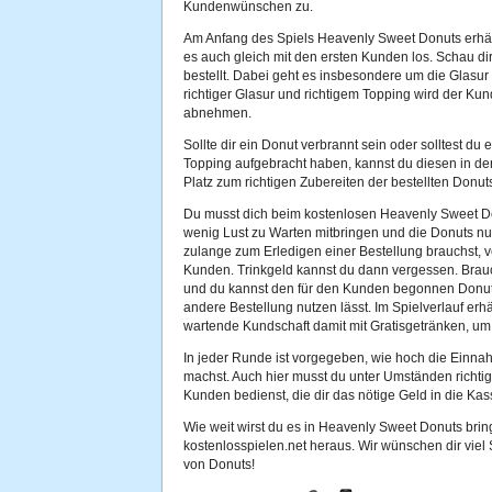
Kundenwünschen zu.
Am Anfang des Spiels Heavenly Sweet Donuts erhält
es auch gleich mit den ersten Kunden los. Schau d
bestellt. Dabei geht es insbesondere um die Glasur
richtiger Glasur und richtigem Topping wird der Ku
abnehmen.
Sollte dir ein Donut verbrannt sein oder solltest du 
Topping aufgebracht haben, kannst du diesen in de
Platz zum richtigen Zubereiten der bestellten Donuts
Du musst dich beim kostenlosen Heavenly Sweet Do
wenig Lust zu Warten mitbringen und die Donuts nur
zulange zum Erledigen einer Bestellung brauchst, v
Kunden. Trinkgeld kannst du dann vergessen. Brauch
und du kannst den für den Kunden begonnen Donut en
andere Bestellung nutzen lässt. Im Spielverlauf erh
wartende Kundschaft damit mit Gratisgetränken, um 
In jeder Runde ist vorgegeben, wie hoch die Einn
machst. Auch hier musst du unter Umständen richti
Kunden bedienst, die dir das nötige Geld in die Kas
Wie weit wirst du es in Heavenly Sweet Donuts bring
kostenlosspielen.net heraus. Wir wünschen dir vie
von Donuts!