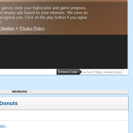
Embed-Code:
WERBUNG
 Donuts
lden
.