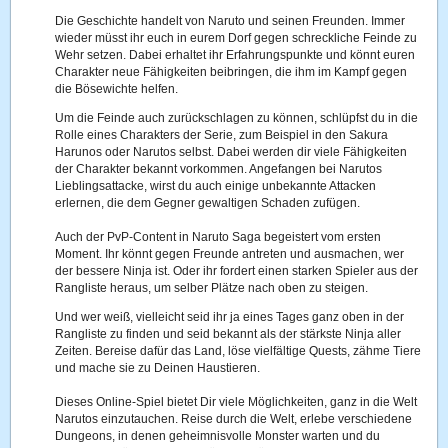
Die Geschichte handelt von Naruto und seinen Freunden. Immer
wieder müsst ihr euch in eurem Dorf gegen schreckliche Feinde zu
Wehr setzen. Dabei erhaltet ihr Erfahrungspunkte und könnt euren
Charakter neue Fähigkeiten beibringen, die ihm im Kampf gegen
die Bösewichte helfen.
Um die Feinde auch zurückschlagen zu können, schlüpfst du in die
Rolle eines Charakters der Serie, zum Beispiel in den Sakura
Harunos oder Narutos selbst. Dabei werden dir viele Fähigkeiten
der Charakter bekannt vorkommen. Angefangen bei Narutos
Lieblingsattacke, wirst du auch einige unbekannte Attacken
erlernen, die dem Gegner gewaltigen Schaden zufügen.
Auch der PvP-Content in Naruto Saga begeistert vom ersten
Moment. Ihr könnt gegen Freunde antreten und ausmachen, wer
der bessere Ninja ist. Oder ihr fordert einen starken Spieler aus der
Rangliste heraus, um selber Plätze nach oben zu steigen.
Und wer weiß, vielleicht seid ihr ja eines Tages ganz oben in der
Rangliste zu finden und seid bekannt als der stärkste Ninja aller
Zeiten. Bereise dafür das Land, löse vielfältige Quests, zähme Tiere
und mache sie zu Deinen Haustieren.
Dieses Online-Spiel bietet Dir viele Möglichkeiten, ganz in die Welt
Narutos einzutauchen. Reise durch die Welt, erlebe verschiedene
Dungeons, in denen geheimnisvolle Monster warten und du