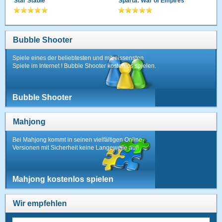
Star Stable
Sparta: War of Empires
Bubble Shooter
Spiele eines der beliebtesten und mitreissensten
Spiele im Internet ! Bubble Shooter kostenlos spielen.
Bubble Shooter
Mahjong
Bei Mahjong kommt in seinen vielfältigen Online-
Versionen mit Sicherheit keine Langeweile auf!
Mahjong kostenlos spielen
Wir empfehlen