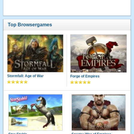
Top Browsergames
Stormfall: Age of War
Forge of Empires