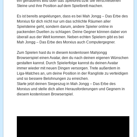
ein genaueres Bild über das Spielbrett bzw. die verschiedenen
Steine und ihre Position auf dem Spielbrett machen.
Es ist bereits angeklungen, dass es bei Mah Jongg – Das Erbe des
Morxius für dich nicht nur um das schlichte Räumen aller
Spielsteine geht, sondern darum, andere Spieler online in
packenden Duellen zu schlagen. Deine Gegner können dabei von
überall aus der Welt kommen. Neben echten Spielern gibt es bei
Mah Jongg – Das Erbe des Morxius auch Computergegner.
Zum Spielen hast du in diesem kostenlosen Mahjongg
Browserspiel einen Avatar, den du nach deinen eigenen Wünschen
gestalten kannst. Durch Spielerfolge kannst du deinen Avatar
immer wieder mit neuen Dingen versorgen. Trete außerdem in
Liga-Matches an, um deine Position in der Rangliste zu verteidigen
und so bessere Belohnungen zu erreichen.
Starte jetzt deinen Siegeszug in Mah Jongg – Das Erbe des
Morxius und stelle dich allen Herausforderungen und Gegnern in
diesem kostenlosen Browserspiel.