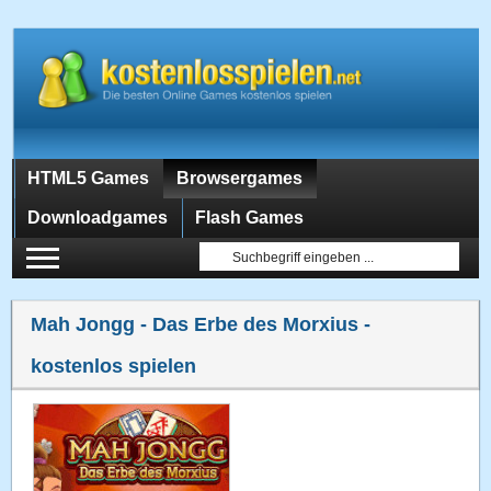
HTML5 Games
Browsergames
Downloadgames
Flash Games
Mah Jongg - Das Erbe des Morxius
-
kostenlos spielen