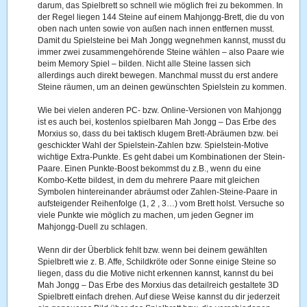
darum, das Spielbrett so schnell wie möglich frei zu bekommen. In
der Regel liegen 144 Steine auf einem Mahjongg-Brett, die du von
oben nach unten sowie von außen nach innen entfernen musst.
Damit du Spielsteine bei Mah Jongg wegnehmen kannst, musst du
immer zwei zusammengehörende Steine wählen – also Paare wie
beim Memory Spiel – bilden. Nicht alle Steine lassen sich
allerdings auch direkt bewegen. Manchmal musst du erst andere
Steine räumen, um an deinen gewünschten Spielstein zu kommen.
Wie bei vielen anderen PC- bzw. Online-Versionen von Mahjongg
ist es auch bei, kostenlos spielbaren Mah Jongg – Das Erbe des
Morxius so, dass du bei taktisch klugem Brett-Abräumen bzw. bei
geschickter Wahl der Spielstein-Zahlen bzw. Spielstein-Motive
wichtige Extra-Punkte. Es geht dabei um Kombinationen der Stein-
Paare. Einen Punkte-Boost bekommst du z.B., wenn du eine
Kombo-Kette bildest, in dem du mehrere Paare mit gleichen
Symbolen hintereinander abräumst oder Zahlen-Steine-Paare in
aufsteigender Reihenfolge (1, 2 , 3…) vom Brett holst. Versuche so
viele Punkte wie möglich zu machen, um jeden Gegner im
Mahjongg-Duell zu schlagen.
Wenn dir der Überblick fehlt bzw. wenn bei deinem gewählten
Spielbrett wie z. B. Affe, Schildkröte oder Sonne einige Steine so
liegen, dass du die Motive nicht erkennen kannst, kannst du bei
Mah Jongg – Das Erbe des Morxius das detailreich gestaltete 3D
Spielbrett einfach drehen. Auf diese Weise kannst du dir jederzeit