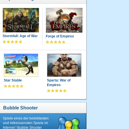
Stormfall: Age of War
Forge of Empires
Star Stable
Sparta: War of
Empires
Bubble Shooter
Spiele eines der beliebtesten
und mitreissensten Spiele im
Internet ! Bubble Shooter