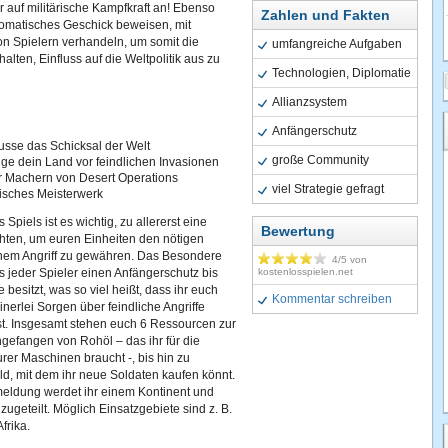
r auf militärische Kampfkraft an! Ebenso
Zahlen und Fakten
lomatisches Geschick beweisen, mit
n Spielern verhandeln, um somit die
umfangreiche Aufgaben
alten, Einfluss auf die Weltpolitik aus zu
Technologien, Diplomatie
Allianzsystem
Anfängerschutz
usse das Schicksal der Welt
große Community
ige dein Land vor feindlichen Invasionen
r Machern von Desert Operations
viel Strategie gefragt
gisches Meisterwerk
Spiels ist es wichtig, zu allererst eine
Bewertung
chten, um euren Einheiten den nötigen
inem Angriff zu gewähren. Das Besondere
4
/5 von
das jeder Spieler einen Anfängerschutz bis
kostenlosspielen.net
 besitzt, was so viel heißt, dass ihr euch
Kommentar schreiben
nerlei Sorgen über feindliche Angriffe
. Insgesamt stehen euch 6 Ressourcen zur
gefangen von Rohöl – das ihr für die
rer Maschinen braucht -, bis hin zu
d, mit dem ihr neue Soldaten kaufen könnt.
eldung werdet ihr einem Kontinent und
zugeteilt. Möglich Einsatzgebiete sind z. B.
frika.