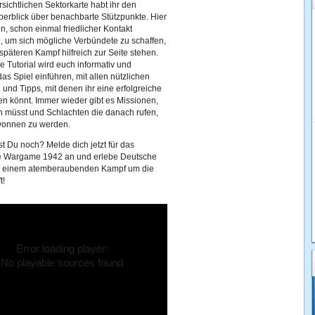
rsichtlichen Sektorkarte habt ihr den
erblick über benachbarte Stützpunkte. Hier
n, schon einmal friedlicher Kontakt
 um sich mögliche Verbündete zu schaffen,
späteren Kampf hilfreich zur Seite stehen.
Tutorial wird euch informativ und
as Spiel einführen, mit allen nützlichen
 und Tipps, mit denen ihr eine erfolgreiche
n könnt. Immer wieder gibt es Missionen,
len müsst und Schlachten die danach rufen,
wonnen zu werden.
t Du noch? Melde dich jetzt für das
 Wargame 1942 an und erlebe Deutsche
n einem atemberaubenden Kampf um die
t!
Error loading player:
No playable sources found