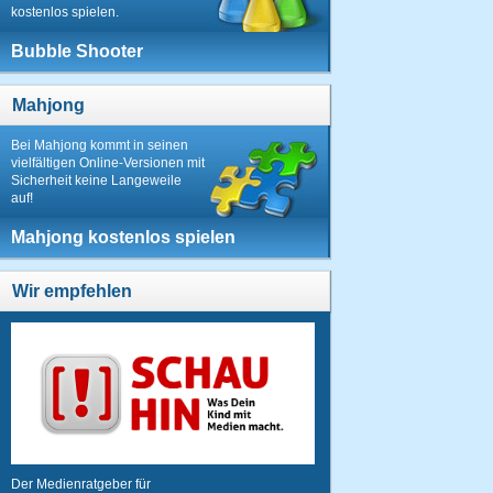
kostenlos spielen.
Bubble Shooter
Mahjong
Bei Mahjong kommt in seinen
vielfältigen Online-Versionen mit
Sicherheit keine Langeweile
auf!
Mahjong kostenlos spielen
Wir empfehlen
Der Medienratgeber für