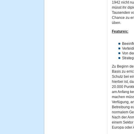
1942 nicht nu
müsst ihr dip
Tausenden vo
Chance zu erh
üben.
Features:
Beeinfl
Verteid
Von de
Strate
Zu Beginn des 
Basis zu erri
Schutz bei e
hierbei ist, 
20.000 Punkte
am Anfang kei
machen müsst
Verfügung, an
Betreibung eu
normalem Gel
Nach der Anm
einem Sektor 
Europa oder A