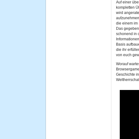
Auf einer übe
kompletten Üb
wird angerate
aufzunehmen,
die einem im 
Das gegebene 
schonend in d
Informationen
Basis aufbaue
die ihr erfül
von euch ge
Worauf wartes
Browsergame
Geschichte i
Weltherrschaf