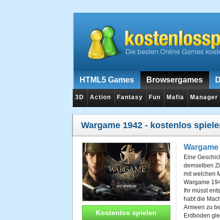
HTML5 Games
Browsergames
D
3D
Action
Fantasy
Fun
Mafia
Manager
Wargame 1942
- kostenlos spiel
Wargame 
Eine Geschich
demselben Zi
mit welchen M
Wargame 1942 
Ihr müsst ents
habt die Mach
Armeen zu be
Kostenlos spielen
Erdboden gle