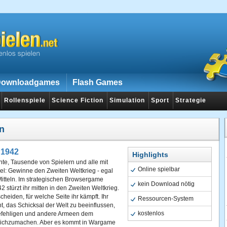
ownloadgames
Flash Games
Rollenspiele
Science Fiction
Simulation
Sport
Strategie
en
1942
Highlights
te, Tausende von Spielern und alle mit
Online spielbar
el: Gewinne den Zweiten Weltkrieg - egal
itteln. Im strategischen Browsergame
kein Download nötig
stürzt ihr mitten in den Zweiten Weltkrieg.
cheiden, für welche Seite ihr kämpft. Ihr
Ressourcen-System
t, das Schicksal der Welt zu beeinflussen,
kostenlos
fehligen und andere Armeen dem
ichzumachen. Aber es kommt in Wargame