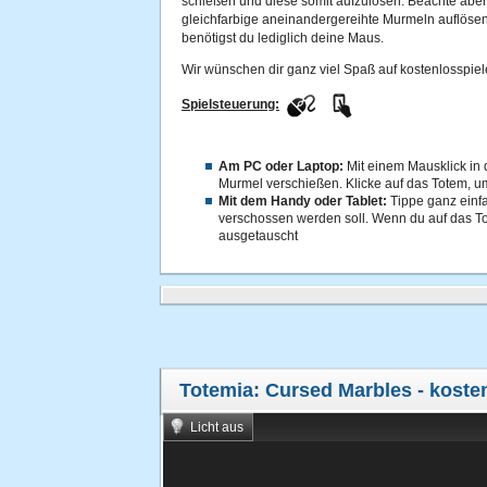
schießen und diese somit aufzulösen. Beachte aber
gleichfarbige aneinandergereihte Murmeln auflöse
benötigst du lediglich deine Maus.
Wir wünschen dir ganz viel Spaß auf kostenlosspiel
Spielsteuerung:
Am PC oder Laptop:
Mit einem Mausklick in
Murmel verschießen. Klicke auf das Totem, 
Mit dem Handy oder Tablet:
Tippe ganz einf
verschossen werden soll. Wenn du auf das To
ausgetauscht
Totemia: Cursed Marbles
- koste
Licht aus