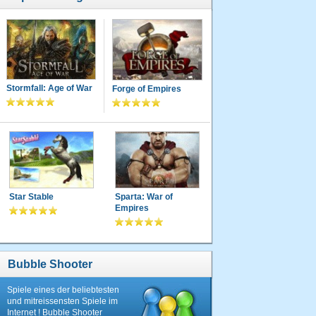
Stormfall: Age of War
Forge of Empires
Star Stable
Sparta: War of
Empires
Bubble Shooter
Spiele eines der beliebtesten
und mitreissensten Spiele im
Internet ! Bubble Shooter