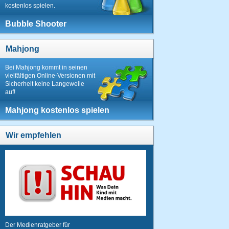
kostenlos spielen.
Bubble Shooter
Mahjong
Bei Mahjong kommt in seinen
vielfältigen Online-Versionen mit
Sicherheit keine Langeweile
auf!
Mahjong kostenlos spielen
Wir empfehlen
Der Medienratgeber für