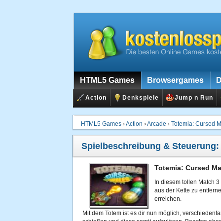
HTML5 Games
Browsergames
D
Action
Denkspiele
Jump n Run
HTML5 Games
›
Action
›
Arcade
›
Totemia: Cursed M
Spielbeschreibung & Steuerung
Totemia: Cursed Ma
In diesem tollen Match 
aus der Kette zu entfer
erreichen.
Mit dem Totem ist es dir nun möglich, verschiedenf