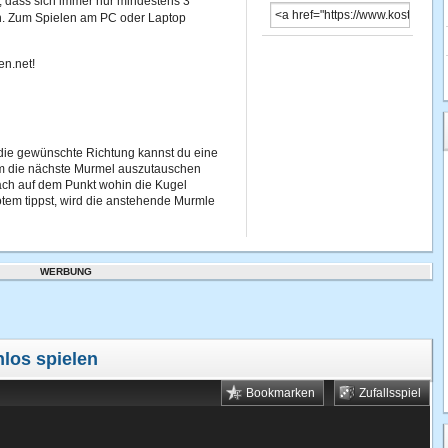
, dass sich immer nur mindestens 3
n. Zum Spielen am PC oder Laptop
en.net!
 die gewünschte Richtung kannst du eine
um die nächste Murmel auszutauschen
ach auf dem Punkt wohin die Kugel
tem tippst, wird die anstehende Murmle
WERBUNG
nlos spielen
Bookmarken
Zufallsspiel