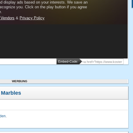
Embed-Code:
WERBUNG
 Marbles
lden
.