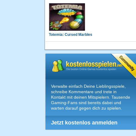
Totemia: Cursed Marbles
Verwalte einfach Deine Lieblingsspiele,
schreibe Kommentare und trete in
Kontakt mit deinen Mitspielern. Tausende
Gaming-Fans sind bereits dabei und
warten darauf gegen dich zu spielen.
Jetzt kostenlos anmelden