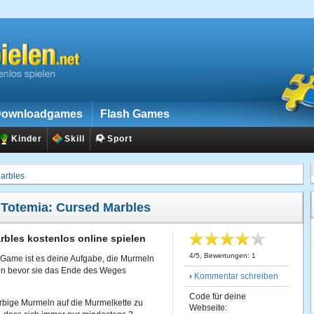
ownloadgames
Flash Games
Kinder
Skill
Sport
arbles
:
Totemia: Cursed Marbles
rbles kostenlos online spielen
4
/
5
, Bewertungen:
1
3 Game ist es deine Aufgabe, die Murmeln
nen bevor sie das Ende des Weges
›
Kommentar schreiben
Code für deine
arbige Murmeln auf die Murmelkette zu
Webseite: