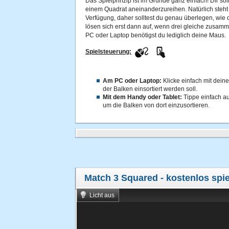
Das Spielprinzip ist im Grunde ganz einfach! Dir sol
einem Quadrat aneinanderzureihen. Natürlich steht d
Verfügung, daher solltest du genau überlegen, wie d
lösen sich erst dann auf, wenn drei gleiche zusa
PC oder Laptop benötigst du lediglich deine Maus.
Spielsteuerung:
Am PC oder Laptop:
Klicke einfach mit dein
der Balken einsortiert werden soll.
Mit dem Handy oder Tablet:
Tippe einfach au
um die Balken von dort einzusortieren.
Match 3 Squared
- kostenlos spi
Licht aus