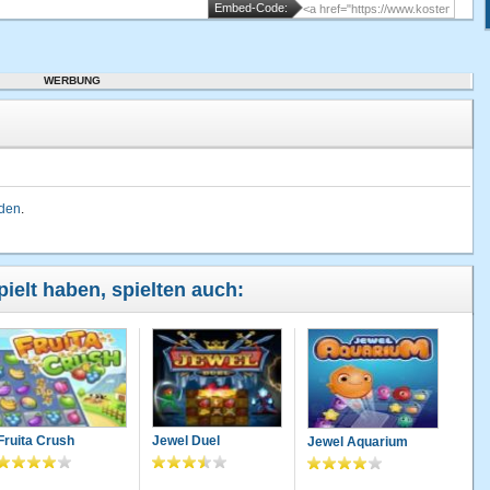
Embed-Code:
WERBUNG
d
lden
.
pielt haben, spielten auch:
Fruita Crush
Jewel Duel
Jewel Aquarium