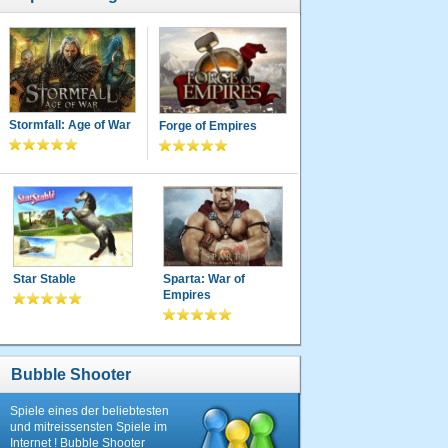
Stormfall: Age of War
Forge of Empires
Star Stable
Sparta: War of
Empires
Bubble Shooter
Spiele eines der beliebtesten
und mitreissensten Spiele im
Internet ! Bubble Shooter