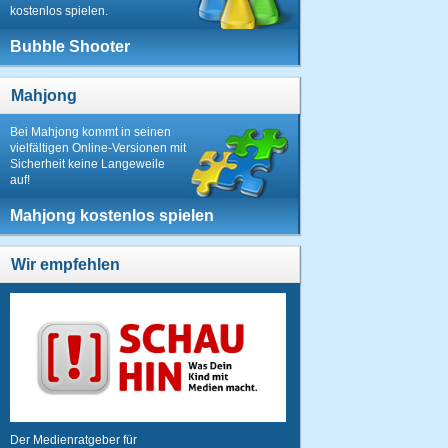
kostenlos spielen.
Bubble Shooter
Mahjong
Bei Mahjong kommt in seinen
vielfältigen Online-Versionen mit
Sicherheit keine Langeweile
auf!
Mahjong kostenlos spielen
Wir empfehlen
Der Medienratgeber für