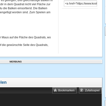
l es gelingen, drei gleichfarbige Balken in
ir in dem Quadrat nicht viel Fläche zur
u die Balken einsortierst. Die Balken
mmengefügt worden sind. Zum Spielen am
er Maus auf die Fläche des Quadrats, wo
f die gewünschte Seite des Quadrats,
WERBUNG
elen
Bookmarken
Zufallsspiel