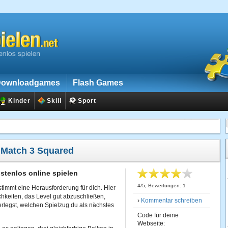
ownloadgames
Flash Games
Kinder
Skill
Sport
:
Match 3 Squared
stenlos online spielen
4
/
5
, Bewertungen:
1
stimmt eine Herausforderung für dich. Hier
ichkeiten, das Level gut abzuschließen,
›
Kommentar schreiben
rlegst, welchen Spielzug du als nächstes
Code für deine
Webseite: