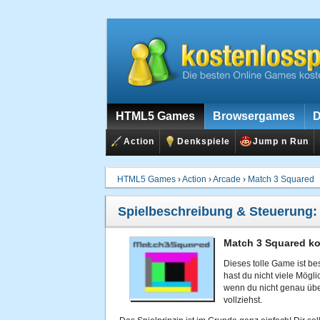
HTML5 Games
Browsergames
D
Action
Denkspiele
Jump n Run
HTML5 Games
›
Action
›
Arcade
›
Match 3 Squared
Spielbeschreibung & Steuerung
Match 3 Squared ko
Dieses tolle Game ist be
hast du nicht viele Mögl
wenn du nicht genau übe
vollziehst.