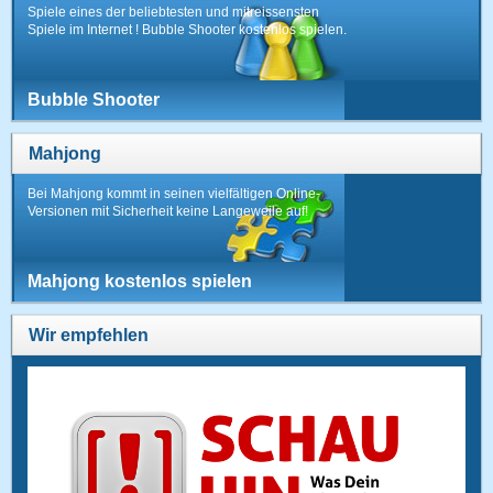
Spiele eines der beliebtesten und mitreissensten
Spiele im Internet ! Bubble Shooter kostenlos spielen.
Bubble Shooter
Mahjong
Bei Mahjong kommt in seinen vielfältigen Online-
Versionen mit Sicherheit keine Langeweile auf!
Mahjong kostenlos spielen
Wir empfehlen