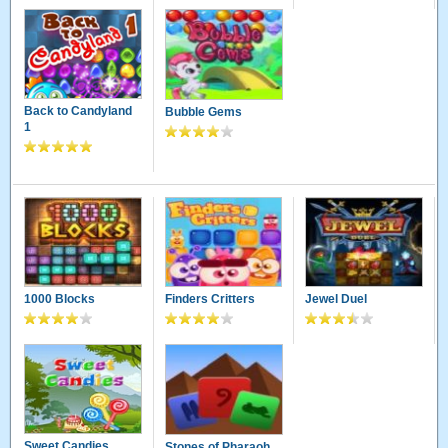
Back to Candyland
Bubble Gems
1
1000 Blocks
Finders Critters
Jewel Duel
Sweet Candies
Stones of Pharaoh