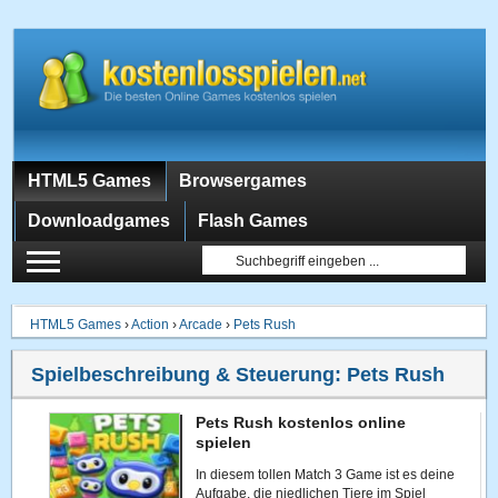
HTML5 Games
Browsergames
Downloadgames
Flash Games
HTML5 Games
›
Action
›
Arcade
›
Pets Rush
Spielbeschreibung & Steuerung:
Pets Rush
Pets Rush kostenlos online
spielen
In diesem tollen Match 3 Game ist es deine
Aufgabe, die niedlichen Tiere im Spiel