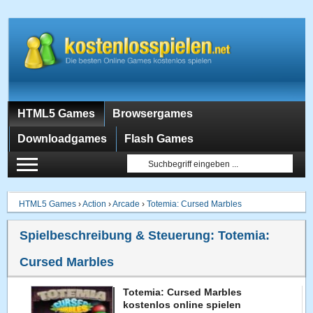
HTML5 Games
Browsergames
Downloadgames
Flash Games
HTML5 Games
›
Action
›
Arcade
›
Totemia: Cursed Marbles
Spielbeschreibung & Steuerung:
Totemia:
Cursed Marbles
Totemia: Cursed Marbles
kostenlos online spielen