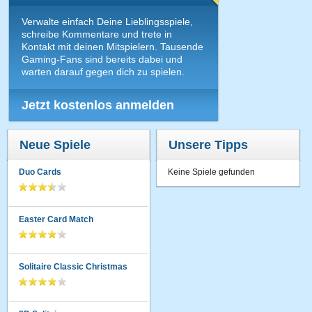
Verwalte einfach Deine Lieblingsspiele,
schreibe Kommentare und trete in
Kontakt mit deinen Mitspielern. Tausende
Gaming-Fans sind bereits dabei und
warten darauf gegen dich zu spielen.
Jetzt kostenlos anmelden
Neue Spiele
Unsere Tipps
Duo Cards
Keine Spiele gefunden
Easter Card Match
Solitaire Classic Christmas