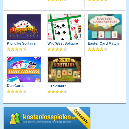
Klondike Solitaire
Wild West Solitaire
Easter Card Match
Duo Cards
3D Solitaire