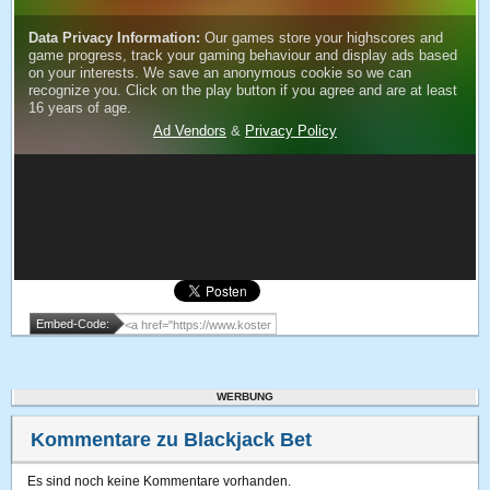
Embed-Code:
WERBUNG
Kommentare zu Blackjack Bet
Es sind noch keine Kommentare vorhanden.