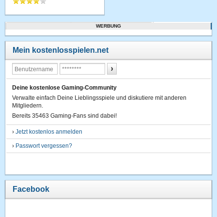
WERBUNG
Mein kostenlosspielen.net
Deine kostenlose Gaming-Community
Verwalte einfach Deine Lieblingsspiele und diskutiere mit anderen
Mitgliedern.
Bereits 35463 Gaming-Fans sind dabei!
›
Jetzt kostenlos anmelden
›
Passwort vergessen?
Facebook