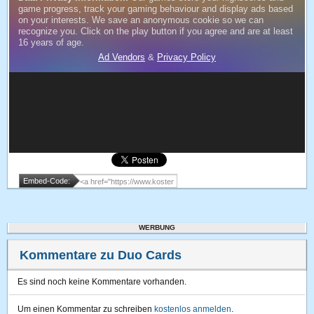
Embed-Code:
WERBUNG
Kommentare zu Duo Cards
Es sind noch keine Kommentare vorhanden.
Um einen Kommentar zu schreiben
kostenlos anmelden
.