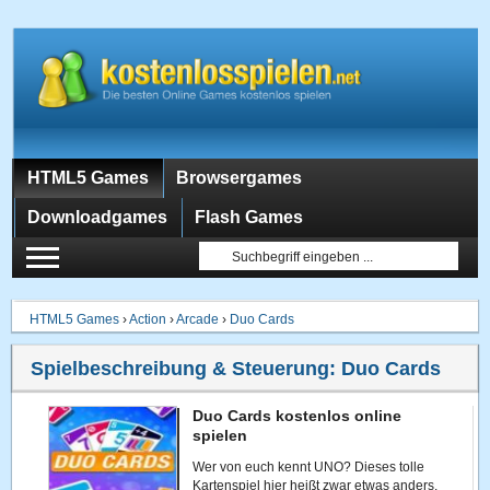
HTML5 Games
Browsergames
Downloadgames
Flash Games
HTML5 Games
›
Action
›
Arcade
›
Duo Cards
Spielbeschreibung & Steuerung:
Duo Cards
Duo Cards kostenlos online
spielen
Wer von euch kennt UNO? Dieses tolle
Kartenspiel hier heißt zwar etwas anders,