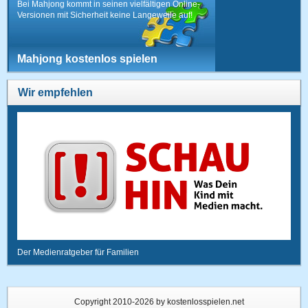
Bei Mahjong kommt in seinen vielfältigen Online-
Versionen mit Sicherheit keine Langeweile auf!
Mahjong kostenlos spielen
Wir empfehlen
Der Medienratgeber für Familien
Copyright 2010-2026 by kostenlosspielen.net