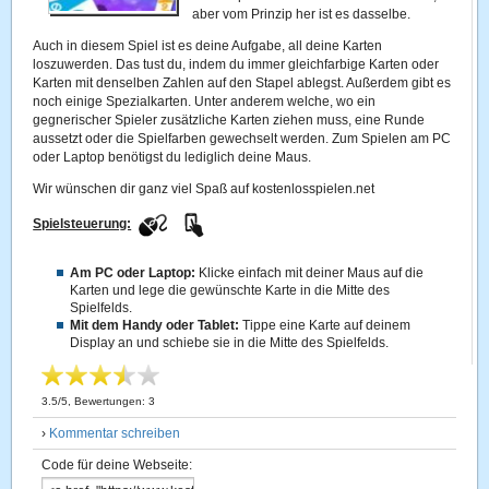
aber vom Prinzip her ist es dasselbe.
Auch in diesem Spiel ist es deine Aufgabe, all deine Karten
loszuwerden. Das tust du, indem du immer gleichfarbige Karten oder
Karten mit denselben Zahlen auf den Stapel ablegst. Außerdem gibt es
noch einige Spezialkarten. Unter anderem welche, wo ein
gegnerischer Spieler zusätzliche Karten ziehen muss, eine Runde
aussetzt oder die Spielfarben gewechselt werden. Zum Spielen am PC
oder Laptop benötigst du lediglich deine Maus.
Wir wünschen dir ganz viel Spaß auf kostenlosspielen.net
Spielsteuerung:
Am PC oder Laptop:
Klicke einfach mit deiner Maus auf die
Karten und lege die gewünschte Karte in die Mitte des
Spielfelds.
Mit dem Handy oder Tablet:
Tippe eine Karte auf deinem
Display an und schiebe sie in die Mitte des Spielfelds.
3.5
/
5
, Bewertungen:
3
›
Kommentar schreiben
Code für deine Webseite: