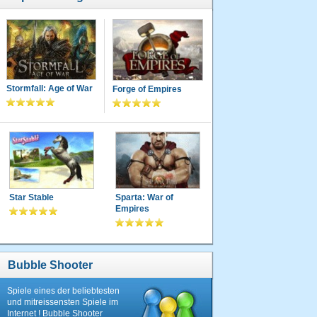
Stormfall: Age of War
Forge of Empires
Star Stable
Sparta: War of
Empires
Bubble Shooter
Spiele eines der beliebtesten
und mitreissensten Spiele im
Internet ! Bubble Shooter