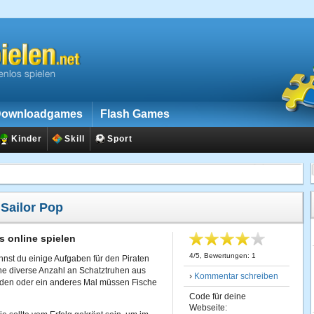
ownloadgames
Flash Games
Kinder
Skill
Sport
:
Sailor Pop
s online spielen
4
/
5
, Bewertungen:
1
annst du einige Aufgaben für den Piraten
ne diverse Anzahl an Schatztruhen aus
›
Kommentar schreiben
en oder ein anderes Mal müssen Fische
Code für deine
Webseite: