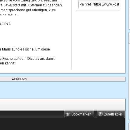
e sollte vom Erfolg gekrönt sein, um im
e Level stets mit 3 Sternen zu beenden.
ementsprechend gut erledigen. Zum
deine Maus.
en.net!
er Maus auf die Fische, um diese
e Fische auf dem Display an, damit
len kannst
WERBUNG
Bookmarken
Zufallsspiel