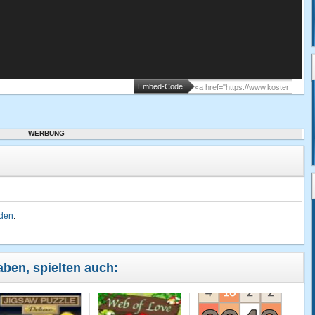
Embed-Code:
WERBUNG
lden
.
haben, spielten auch: