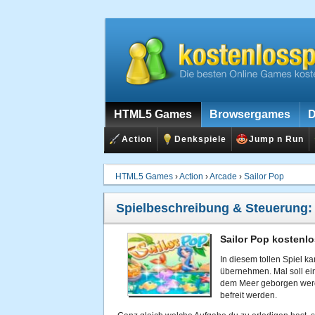
HTML5 Games
Browsergames
D
Action
Denkspiele
Jump n Run
HTML5 Games
›
Action
›
Arcade
›
Sailor Pop
Spielbeschreibung & Steuerung
Sailor Pop kostenlo
In diesem tollen Spiel k
übernehmen. Mal soll ei
dem Meer geborgen werd
befreit werden.