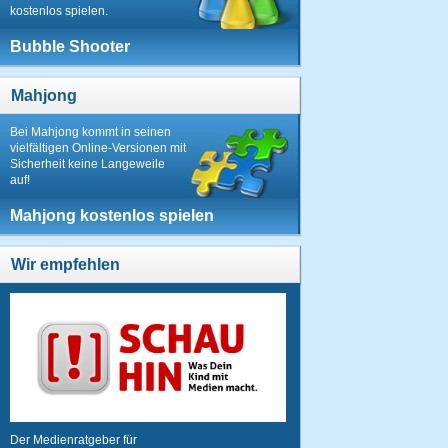
kostenlos spielen.
Bubble Shooter
Mahjong
Bei Mahjong kommt in seinen
vielfältigen Online-Versionen mit
Sicherheit keine Langeweile
auf!
Mahjong kostenlos spielen
Wir empfehlen
Der Medienratgeber für