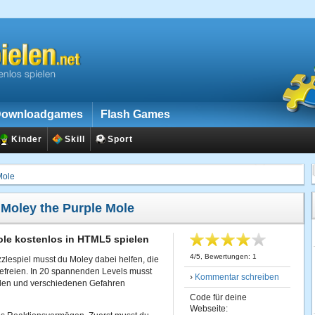
ownloadgames
Flash Games
Kinder
Skill
Sport
Mole
:
Moley the Purple Mole
ole kostenlos in HTML5 spielen
4
/
5
, Bewertungen:
1
zlespiel musst du Moley dabei helfen, die
befreien. In 20 spannenden Levels musst
›
Kommentar schreiben
den und verschiedenen Gefahren
Code für deine
Webseite: