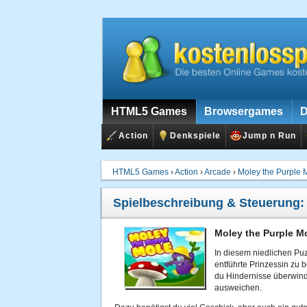
HTML5 Games
Browsergames
D
Action
Denkspiele
Jump n Run
HTML5 Games
›
Action
›
Arcade
›
Moley the Purple 
Spielbeschreibung & Steuerung
Moley the Purple M
In diesem niedlichen Puz
entführte Prinzessin zu 
du Hindernisse überwin
ausweichen.