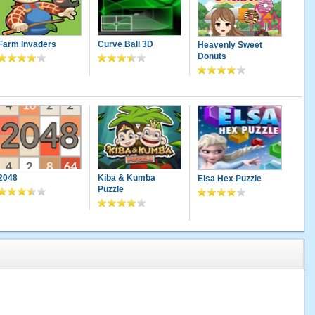
Farm Invaders
Curve Ball 3D
Heavenly Sweet
Donuts
2048
Kiba & Kumba
Elsa Hex Puzzle
Puzzle