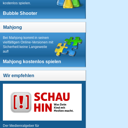
kostenlos spielen.
Bubble Shooter
Mahjong
Bei Mahjong kommt in seinen
vielfältigen Online-Versionen mit
Sicherheit keine Langeweile
auf!
Mahjong kostenlos spielen
Wir empfehlen
Der Medienratgeber für