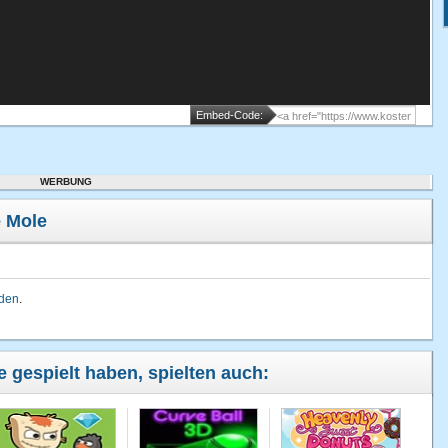
Embed-Code:
WERBUNG
 Mole
lden
.
e gespielt haben, spielten auch: