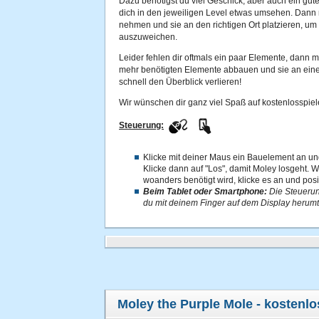
Dazu benötigst du viel Geschick, aber auch ein gu
dich in den jeweiligen Level etwas umsehen. Dann
nehmen und sie an den richtigen Ort platzieren, u
auszuweichen.
Leider fehlen dir oftmals ein paar Elemente, dann m
mehr benötigten Elemente abbauen und sie an eine
schnell den Überblick verlieren!
Wir wünschen dir ganz viel Spaß auf kostenlosspiel
Steuerung:
Klicke mit deiner Maus ein Bauelement an un
Klicke dann auf "Los", damit Moley losgeht. 
woanders benötigt wird, klicke es an und posi
Beim Tablet oder Smartphone:
Die Steuerun
du mit deinem Finger auf dem Display herumt
Moley the Purple Mole
- kostenlo