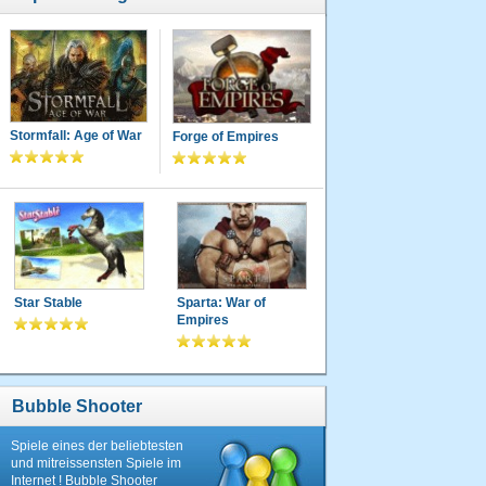
Stormfall: Age of War
Forge of Empires
Star Stable
Sparta: War of
Empires
Bubble Shooter
Spiele eines der beliebtesten
und mitreissensten Spiele im
Internet ! Bubble Shooter