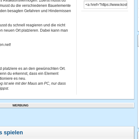
tes Reaktionsvermögen. Zuerst musst du
 musst du die verschiedenen Bauelemente
m den besagten Gefahren und Hindernissen
usst du schnell reagieren und die nicht
n neuen Ort platzieren. Dabei kann man
en.net!
d platziere es an den gewünschten Ort.
Wenn du erkennst, dass ein Element
tioniere es neu.
g ist wie mit der Maus am PC, nur dass
ippst.
WERBUNG
s spielen