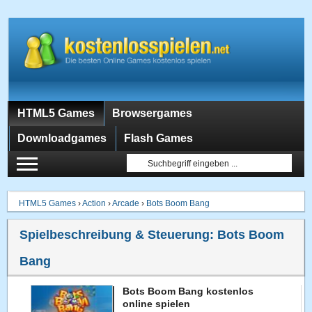
HTML5 Games
Browsergames
Downloadgames
Flash Games
HTML5 Games
›
Action
›
Arcade
›
Bots Boom Bang
Spielbeschreibung & Steuerung:
Bots Boom
Bang
Bots Boom Bang kostenlos
online spielen