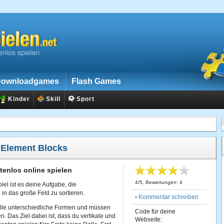
ownloadgames
Flash Games
Kinder
Skill
Sport
:
Element Blocks
tenlos online spielen
4
/
5
, Bewertungen:
4
iel ist es deine Aufgabe, die
in das große Feld zu sortieren.
›
Kommentar schreiben
lle unterschiedliche Formen und müssen
Code für deine
. Das Ziel dabei ist, dass du vertikale und
Webseite: