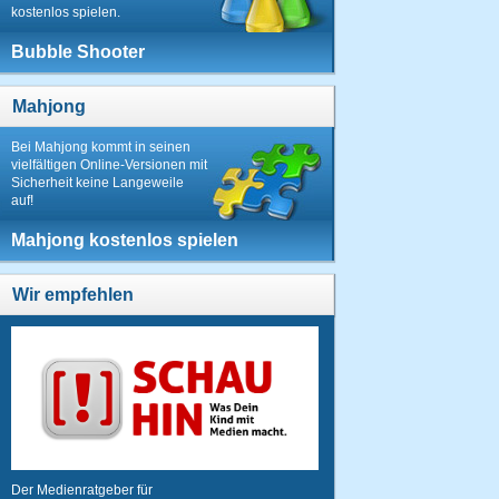
kostenlos spielen.
Bubble Shooter
Mahjong
Bei Mahjong kommt in seinen
vielfältigen Online-Versionen mit
Sicherheit keine Langeweile
auf!
Mahjong kostenlos spielen
Wir empfehlen
Der Medienratgeber für