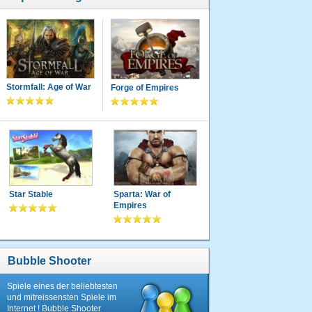
Stormfall: Age of War
Forge of Empires
Star Stable
Sparta: War of
Empires
Bubble Shooter
Spiele eines der beliebtesten
und mitreissensten Spiele im
Internet ! Bubble Shooter