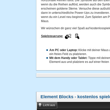
horizontale Reihen füllst. Die Symbole auf den Elem
wenn du die Reihen auflöst, werden auch die Symb
erscheinen goldene Sterne. Versuche diese aufzul
dann in unterschiedliche Power-Ups zu investieren. 
wenn du ein Level neu beginnst. Zum Spielen am PC
Maus.
Wir wünschen dir ganz viel Spaß auf kostenlosspiel
Spielsteuerung:
Am PC oder Laptop:
Klicke mit deiner Maus
ein freies Feld zu platzieren.
Mit dem Handy oder Tablet:
Tippe mit deinem
Element aus und platziere es auf einer freien 
Element Blocks
- kostenlos spie
Licht aus