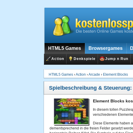
HTML5 Games
Browsergames
D
Action
Denkspiele
Jump n Run
HTML5 Games
›
Action
›
Arcade
›
Element Blocks
Spielbeschreibung & Steuerung
Element Blocks kos
In diesem tollen Puzzlesp
verschiedenen Elemente 
Diese Elemente haben a
dementsprechend in die freien Felder gesetzt werden