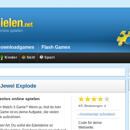
ownloadgames
Flash Games
Kinder
Skill
Sport
:
Jewel Explode
enlos online spielen
4
/
5
, Bewertungen:
4
len Match-3 Game? Wenn ja, bist du hier
 Game ist es deine Aufgabe, die vielen
›
Kommentar schreiben
e aufzulösen.
Code für deine
r Art. Du sollst die Edelsteine so
Webseite: