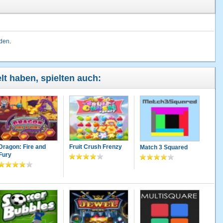
lden
.
lt haben, spielten auch:
Dragon: Fire and
Fruit Crush Frenzy
Match 3 Squared
Fury