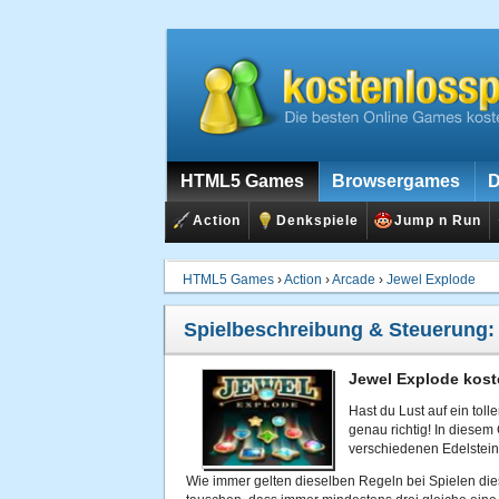
HTML5 Games
Browsergames
D
Action
Denkspiele
Jump n Run
HTML5 Games
›
Action
›
Arcade
›
Jewel Explode
Spielbeschreibung & Steuerung
Jewel Explode kost
Hast du Lust auf ein tol
genau richtig! In diesem
verschiedenen Edelstein
Wie immer gelten dieselben Regeln bei Spielen diese