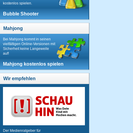
kostenlos spielen.
Bubble Shooter
Mahjong
Bei Mahjong kommt in seinen
vielfältigen Online-Versionen mit
Sicherheit keine Langeweile
auf!
Mahjong kostenlos spielen
Wir empfehlen
Der Medienratgeber für