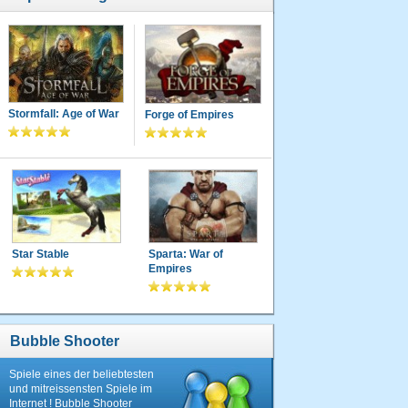
Stormfall: Age of War
Forge of Empires
Star Stable
Sparta: War of
Empires
Bubble Shooter
Spiele eines der beliebtesten
und mitreissensten Spiele im
Internet ! Bubble Shooter