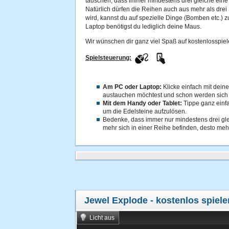
tauschen, dass immer mindestens drei gleiche eine R
Natürlich dürfen die Reihen auch aus mehr als drei S
wird, kannst du auf spezielle Dinge (Bomben etc.)
Laptop benötigst du lediglich deine Maus.
Wir wünschen dir ganz viel Spaß auf kostenlosspiel
Spielsteuerung:
Am PC oder Laptop:
Klicke einfach mit dein
austauchen möchtest und schon werden sich d
Mit dem Handy oder Tablet:
Tippe ganz einfa
um die Edelsteine aufzulösen.
Bedenke, dass immer nur mindestens drei gle
mehr sich in einer Reihe befinden, desto me
Jewel Explode
- kostenlos spiele
Licht aus