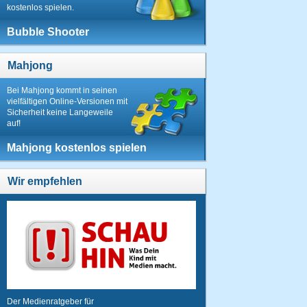
kostenlos spielen.
Bubble Shooter
Mahjong
Bei Mahjong kommt in seinen
vielfältigen Online-Versionen mit
Sicherheit keine Langeweile
auf!
Mahjong kostenlos spielen
Wir empfehlen
Der Medienratgeber für