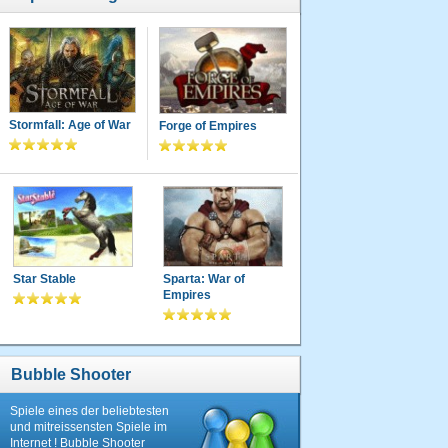
Stormfall: Age of War
Forge of Empires
Star Stable
Sparta: War of
Empires
Bubble Shooter
Spiele eines der beliebtesten
und mitreissensten Spiele im
Internet ! Bubble Shooter