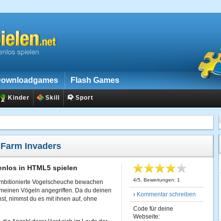
ownloadgames
Flash Games
Kinder
Skill
Sport
:
Farm Invaders
enlos in HTML5 spielen
4
/
5
, Bewertungen:
1
ambitionierte Vogelscheuche bewachen
gemeinen Vögeln angegriffen. Da du deinen
›
Kommentar schreiben
st, nimmst du es mit ihnen auf, ohne
Code für deine
Webseite: