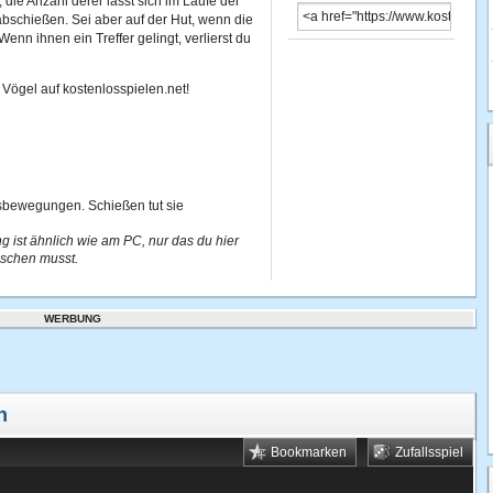
die Anzahl derer lässt sich im Laufe der
abschießen. Sei aber auf der Hut, wenn die
Wenn ihnen ein Treffer gelingt, verlierst du
Vögel auf kostenlosspielen.net!
sbewegungen. Schießen tut sie
 ist ähnlich wie am PC, nur das du hier
ischen musst.
WERBUNG
n
Bookmarken
Zufallsspiel