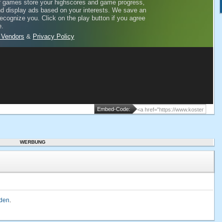
Embed-Code:
WERBUNG
lden
.