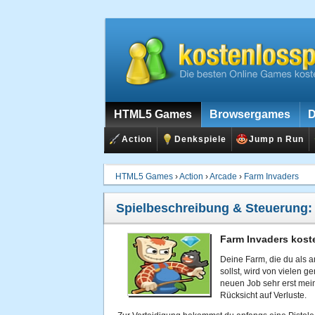
HTML5 Games
Browsergames
D
Action
Denkspiele
Jump n Run
HTML5 Games
›
Action
›
Arcade
›
Farm Invaders
Spielbeschreibung & Steuerung
Farm Invaders kost
Deine Farm, die du als 
sollst, wird von vielen 
neuen Job sehr erst mein
Rücksicht auf Verluste.