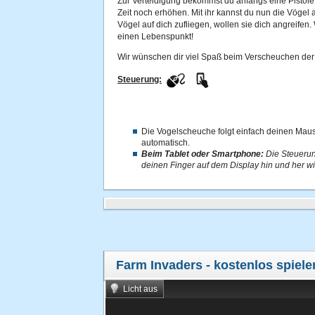
Zur Verteidigung bekommst du anfangs eine Pistole, 
Zeit noch erhöhen. Mit ihr kannst du nun die Vögel 
Vögel auf dich zufliegen, wollen sie dich angreifen. 
einen Lebenspunkt!
Wir wünschen dir viel Spaß beim Verscheuchen der 
Steuerung:
Die Vogelscheuche folgt einfach deinen Mau
automatisch.
Beim Tablet oder Smartphone:
Die Steuerung
deinen Finger auf dem Display hin und her w
Farm Invaders
- kostenlos spiele
Licht aus