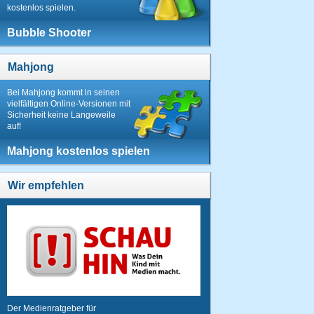
kostenlos spielen.
Bubble Shooter
Mahjong
Bei Mahjong kommt in seinen
vielfältigen Online-Versionen mit
Sicherheit keine Langeweile
auf!
Mahjong kostenlos spielen
Wir empfehlen
Der Medienratgeber für