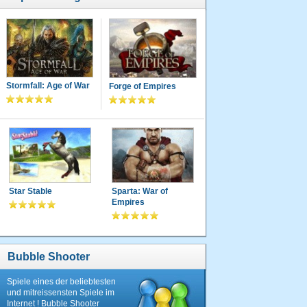
Stormfall: Age of War
Forge of Empires
Star Stable
Sparta: War of
Empires
Bubble Shooter
Spiele eines der beliebtesten
und mitreissensten Spiele im
Internet ! Bubble Shooter