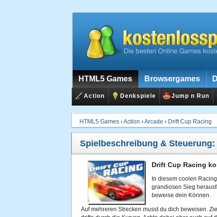
HTML5 Games
Browsergames
D
Action
Denkspiele
Jump n Run
HTML5 Games
›
Action
›
Arcade
›
Drift Cup Racing
Spielbeschreibung & Steuerung
Drift Cup Racing ko
In diesem coolen Racing
grandiosen Sieg herausf
beweise dein Können.
Auf mehreren Strecken musst du dich beweisen. Zi