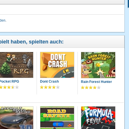
lden
.
pielt haben, spielten auch:
Pocket RPG
Dont Crash
Rain Forest Hunter