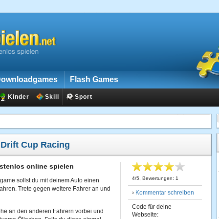
ownloadgames
Flash Games
Kinder
Skill
Sport
:
Drift Cup Racing
stenlos online spielen
4
/
5
, Bewertungen:
1
game sollst du mit deinem Auto einen
ahren. Trete gegen weitere Fahrer an und
›
Kommentar schreiben
Code für deine
ehe an den anderen Fahrern vorbei und
Webseite: