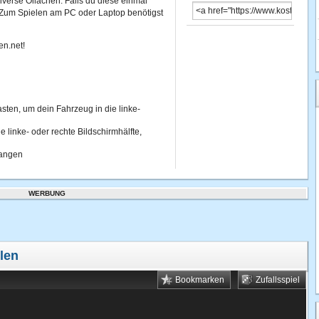
diverse Öllachen. Falls du diese einmal
. Zum Spielen am PC oder Laptop benötigst
en.net!
asten, um dein Fahrzeug in die linke-
e linke- oder rechte Bildschirmhälfte,
langen
WERBUNG
len
Bookmarken
Zufallsspiel