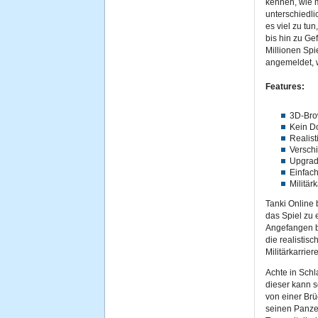
kennen, wie 
unterschiedli
es viel zu tu
bis hin zu Ge
Millionen Spi
angemeldet, w
Features:
3D-Br
Kein D
Realis
Versch
Upgrad
Einfac
Militärk
Tanki Online 
das Spiel zu
Angefangen b
die realistis
Militärkarriere
Achte in Sch
dieser kann s
von einer Brü
seinen Panzer