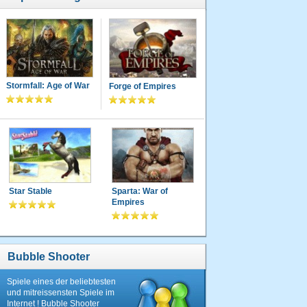
Stormfall: Age of War
Forge of Empires
Star Stable
Sparta: War of
Empires
Bubble Shooter
Spiele eines der beliebtesten
und mitreissensten Spiele im
Internet ! Bubble Shooter