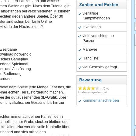
man seinen Panzer fährt und welche
Zahlen und Fakten
chen Waffen es gibt. Nach dem Tutorial gibt
n, angefangen bei verschiedenen Missionen
vielfältige
fechten gegen andere Spieler. Über 30
Kampfmethoden
eler sind schon bei Tanki Online
irst du der Nächste sein?
Invasionen
viele verschiedene
Panzer
owsergame
Manöver
ownload notwendig
Rangliste
tisches Gameplay
iedene Spielmodi
viel Geschick gefragt
es und Ausrüstung
he Bedienung
arriere
Bewertung
bietet dem Spiele jede Menge Features, die
4
/5 von
 einer echten Herausforderung machen.
kostenlosspielen.net
ei der gut aussehenden 3D-Grafik, über
Kommentar schreiben
chen physikalischen Gesetzte, bis hin zur
.
lachten immer auf deinen Panzer, denn
chnell in einer Grube stecken bleiben oder
cke fallen. Nur wer die volle Kontrolle über
 besitzt und sich mit seinen