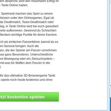
rn abspricht, wird den maximalen Erfolg im
Tanki Online haben.
 Spielmodi machen das Spiel zu einem
rbissen unter den Onlinegames. Egal ob
nde Deathmatch, Team-Deathmatch oder
lag, in Tanki Online wird bei euch garantiert
eile aufkommen. Gewinnst du Schlachten
ußerdem wichtige Punkte für deine Karriere.
och als einfacher Panzerfahrer, kannst du es
um General bringen. Auch die
en, die der Spieler am Panzer vornehmen
twas ganz Besonderes. Unterschiedliche
ere Bewegung oder ein Zielsuchsystem –
mit was für Waffen dein Panzer in die
.
t für das ultimative 3D-Browsergame Tanki
 spiele noch heute kostenlos und ohne
etzt kostenlos spielen