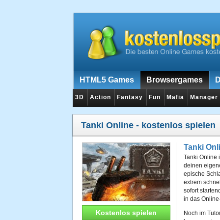
HTML5 Games
Browsergames
D
3D
Action
Fantasy
Fun
Mafia
Manager
Tanki Online
- kostenlos spielen
Tanki Onl
Tanki Online 
deinen eigene
epische Schla
extrem schne
sofort starte
in das Online
Kostenlos spielen
Noch im Tutor