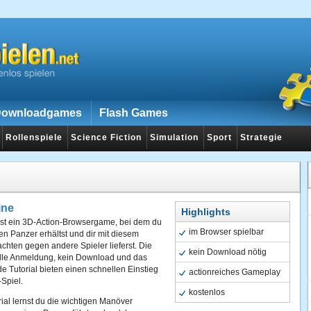
ownloadgames
Flash Games
Rollenspiele
Science Fiction
Simulation
Sport
Strategie
ine
Highlights
ist ein 3D-Action-Browsergame, bei dem du
im Browser spielbar
n Panzer erhältst und dir mit diesem
chten gegen andere Spieler lieferst. Die
kein Download nötig
lle Anmeldung, kein Download und das
nde Tutorial bieten einen schnellen Einstieg
actionreiches Gameplay
-Spiel.
kostenlos
ial lernst du die wichtigen Manöver