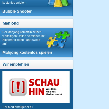
kostenlos spielen.
Bubble Shooter
Mahjong
Bei Mahjong kommt in seinen
vielfältigen Online-Versionen mit
Sicherheit keine Langeweile
auf!
Mahjong kostenlos spielen
Wir empfehlen
Der Medienratgeber für