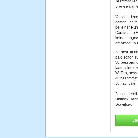
Teammitgliede
Browsergame 
Verschiedene
echten Lecke
bei einer Ru
Capture the F
keine Langew
erhältst du a
Startest du n
bald schon z
Verbesserung
kann, sind e
Waffen, bess
du bestimmst 
Schlacht zieht
Bist du berei
Online? Dann
Download!
J