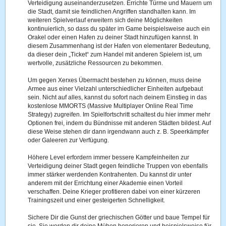
Verteidigung auseinanderzusetzen. Errichte Türme und Mauern um
die Stadt, damit sie feindlichen Angriffen standhalten kann. Im
weiteren Spielverlauf erweitern sich deine Möglichkeiten
kontinuierlich, so dass du später im Game beispielsweise auch ein
Orakel oder einen Hafen zu deiner Stadt hinzufügen kannst. In
diesem Zusammenhang ist der Hafen von elementarer Bedeutung,
da dieser dein „Ticket“ zum Handel mit anderen Spielern ist, um
wertvolle, zusätzliche Ressourcen zu bekommen.
Um gegen Xerxes Übermacht bestehen zu können, muss deine
Armee aus einer Vielzahl unterschiedlicher Einheiten aufgebaut
sein. Nicht auf alles, kannst du sofort nach deinem Einstieg in das
kostenlose MMORTS (Massive Multiplayer Online Real Time
Strategy) zugreifen. Im Spielfortschritt schaltest du hier immer mehr
Optionen frei, indem du Bündnisse mit anderen Städten bildest. Auf
diese Weise stehen dir dann irgendwann auch z. B. Speerkämpfer
oder Galeeren zur Verfügung.
Höhere Level erfordern immer bessere Kampfeinheiten zur
Verteidigung deiner Stadt gegen feindliche Truppen von ebenfalls
immer stärker werdenden Kontrahenten. Du kannst dir unter
anderem mit der Errichtung einer Akademie einen Vorteil
verschaffen. Deine Krieger profitieren dabei von einer kürzeren
Trainingszeit und einer gesteigerten Schnelligkeit.
Sichere Dir die Gunst der griechischen Götter und baue Tempel für