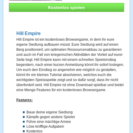
Kostenlos spielen
Hill Empire
Hill Empire ist ein kostenloses Browsergame, in dem ihr eure
eigene Siedlung aufbauen müsst. Eure Siedlung wird auf einen
Berg positioniert, um optimalen Ressourcenabbau zu garantieren
und auch im Fall von kriegerischen Aktivitäten der Vorteil auf eurer
Seite liegt. Hill Empire kann mit einem schnellen Spieleinstieg
begeistern, nach einer kurzen Anmeldung könnt ihr sofort loslegen.
Um euch den Einstieg so angenehm wie möglich zu gestalten,
könnt ihr ein kleines Tutorial absolvieren, welches euch die
wichtigsten Spielaspekte zeigt und so dafür sorgt, dass ihr nicht
überfordert seid. Hill Empire ist ohne Download spielbar und bietet
eine Menge Features für ein kostenloses Browsergame.
Features:
Baue deine eigene Siedlung
Kämpfe gegen andere Spieler
Führe eine mächtige Armee
Löse knifflige Aufgaben
Kostenlos