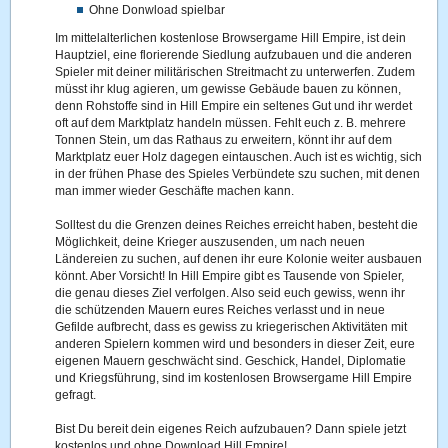
Ohne Donwload spielbar
Im mittelalterlichen kostenlose Browsergame Hill Empire, ist dein
Hauptziel, eine florierende Siedlung aufzubauen und die anderen
Spieler mit deiner militärischen Streitmacht zu unterwerfen. Zudem
müsst ihr klug agieren, um gewisse Gebäude bauen zu können,
denn Rohstoffe sind in Hill Empire ein seltenes Gut und ihr werdet
oft auf dem Marktplatz handeln müssen. Fehlt euch z. B. mehrere
Tonnen Stein, um das Rathaus zu erweitern, könnt ihr auf dem
Marktplatz euer Holz dagegen eintauschen. Auch ist es wichtig, sich
in der frühen Phase des Spieles Verbündete szu suchen, mit denen
man immer wieder Geschäfte machen kann.
Solltest du die Grenzen deines Reiches erreicht haben, besteht die
Möglichkeit, deine Krieger auszusenden, um nach neuen
Ländereien zu suchen, auf denen ihr eure Kolonie weiter ausbauen
könnt. Aber Vorsicht! In Hill Empire gibt es Tausende von Spieler,
die genau dieses Ziel verfolgen. Also seid euch gewiss, wenn ihr
die schützenden Mauern eures Reiches verlasst und in neue
Gefilde aufbrecht, dass es gewiss zu kriegerischen Aktivitäten mit
anderen Spielern kommen wird und besonders in dieser Zeit, eure
eigenen Mauern geschwächt sind. Geschick, Handel, Diplomatie
und Kriegsführung, sind im kostenlosen Browsergame Hill Empire
gefragt.
Bist Du bereit dein eigenes Reich aufzubauen? Dann spiele jetzt
kostenlos und ohne Download Hill Empire!