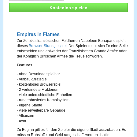
Kostenlos spielen
Empires in Flames
Zur Zeit des französischen Feldherren Napoleon Bonaparte spielt
dieses
Browser-Strategiespiel
. Der Spieler muss sich für eine Seite
entscheiden und entweder der Französischen Grande Armèe oder
der Königlich Britischen Armee die Treue schwören.
Features:
·
ohne Download spielbar
·
Aufbau-Strategie
·
kostenloses Browserspiel
·
2 verfeindete Fraktonen
·
viele unterschiedliche Einheiten
·
rundenbasiertes Kampfsystem
·
eigene Städte
·
viele erweiterbare Gebäude
·
Allianzen
·
uvm.
Zu Beginn gilt es für den Spieler die eigene Stadt auszubauen. Es
müssen Rohstoffe und Geld rangeschafft werden. Ist die