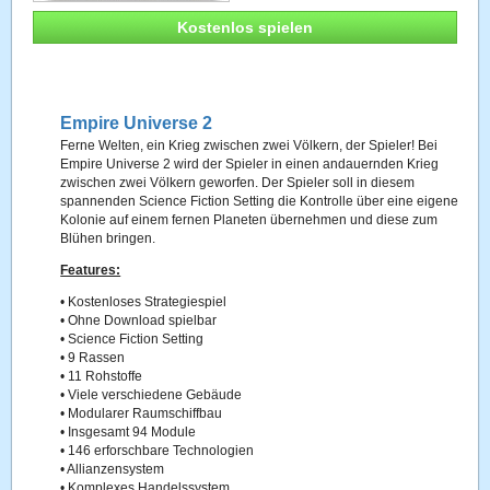
Kostenlos spielen
Empire Universe 2
Ferne Welten, ein Krieg zwischen zwei Völkern, der Spieler! Bei
Empire Universe 2 wird der Spieler in einen andauernden Krieg
zwischen zwei Völkern geworfen. Der Spieler soll in diesem
spannenden Science Fiction Setting die Kontrolle über eine eigene
Kolonie auf einem fernen Planeten übernehmen und diese zum
Blühen bringen.
Features:
• Kostenloses Strategiespiel
• Ohne Download spielbar
• Science Fiction Setting
• 9 Rassen
• 11 Rohstoffe
• Viele verschiedene Gebäude
• Modularer Raumschiffbau
• Insgesamt 94 Module
• 146 erforschbare Technologien
• Allianzensystem
• Komplexes Handelssystem