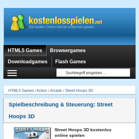
HTML5 Games
Browsergames
Downloadgames
Flash Games
HTML5 Games
›
Action
›
Arcade
›
Street Hoops 3D
Spielbeschreibung & Steuerung:
Street
Hoops 3D
Street Hoops 3D kostenlos
online spielen