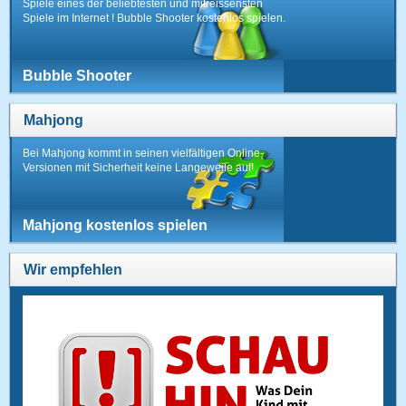
Spiele eines der beliebtesten und mitreissensten
Spiele im Internet ! Bubble Shooter kostenlos spielen.
Bubble Shooter
Mahjong
Bei Mahjong kommt in seinen vielfältigen Online-
Versionen mit Sicherheit keine Langeweile auf!
Mahjong kostenlos spielen
Wir empfehlen