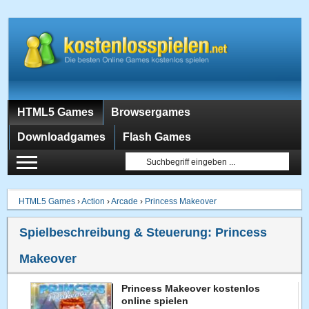
HTML5 Games
Browsergames
Downloadgames
Flash Games
HTML5 Games
›
Action
›
Arcade
›
Princess Makeover
Spielbeschreibung & Steuerung:
Princess
Makeover
Princess Makeover kostenlos
online spielen